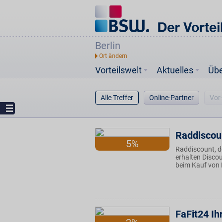
Berlin
Vorteilswelt
Aktuelles
Üb
Alle Treffer
Online-Partner
Vor
Raddiscoun
5%
Raddiscount, d
erhalten Disco
beim Kauf von 
FaFit24 Ih