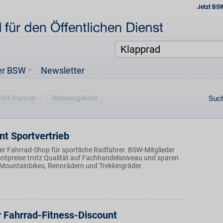
Jetzt BS
er BSW
Newsletter
-Ort-Partner
Reiseangebote
Such
t Sportvertrieb
er Fahrrad-Shop für sportliche Radfahrer. BSW-Mitglieder
untpreise trotz Qualität auf Fachhandelsniveau und sparen
Mountainbikes, Rennrädern und Trekkingräder.
r Fahrrad-Fitness-Discount