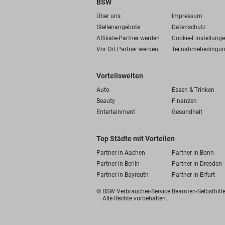
BSW
Über uns
Impressum
Stellenangebote
Datenschutz
Affiliate-Partner werden
Cookie-Einstellung
Vor Ort Partner werden
Teilnahmebedingu
Vorteilswelten
Auto
Essen & Trinken
Beauty
Finanzen
Entertainment
Gesundheit
Top Städte mit Vorteilen
Partner in Aachen
Partner in Bonn
Partner in Berlin
Partner in Dresden
Partner in Bayreuth
Partner in Erfurt
© BSW Verbraucher-Service
Beamten-Selbsthil
Alle Rechte vorbehalten.