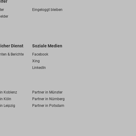
lfer
ter
Eingeloggt bleiben
elder
licher Dienst
Soziale Medien
hten & Berichte
Facebook
Xing
LinkedIn
 in Koblenz
Partner in Münster
in Köln
Partner in Nürnberg
in Leipzig
Partner in Potsdam