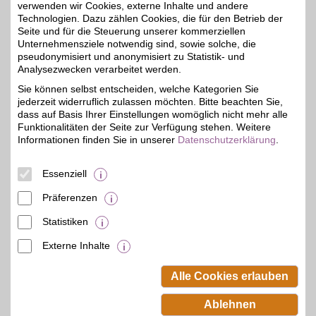
verwenden wir Cookies, externe Inhalte und andere
Technologien. Dazu zählen Cookies, die für den Betrieb der
Seite und für die Steuerung unserer kommerziellen
BAUR Gutschein
Unternehmensziele notwendig sind, sowie solche, die
pseudonymisiert und anonymisiert zu Statistik- und
Analysezwecken verarbeitet werden.
Zum Partnerprofil
4%
Sie können selbst entscheiden, welche Kategorien Sie
jederzeit widerruflich zulassen möchten. Bitte beachten Sie,
dass auf Basis Ihrer Einstellungen womöglich nicht mehr alle
BAUR Versand
Funktionalitäten der Seite zur Verfügung stehen. Weitere
Mode, Schuhe und Möbel
Informationen finden Sie in unserer
Datenschutzerklärung
.
bequem per Rechnung
4%
oder Raten im Onlineshop
kaufen. BSW-Mitglieder
Essenziell
shoppen mit BSW-Vorteil.
Präferenzen
Zum Partnerprofil
Statistiken
Externe Inhalte
© BSW Verbraucher-Service
Beamten-Selbsthilfewerk GmbH.
Alle Cookies erlauben
Alle Rechte vorbehalten.
Ablehnen