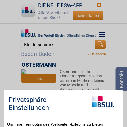
DIE NEUE BSW-APP
Alle Vorteile auf
mehr erfahren
einen Blick!
Startseite
Startseite
Jetzt BSW-Mitglied werden
Suche
Baden-Baden
Login
OSTERMANN
Ostermann ist Ihr
☎
0800 - 279 25 82
Einrichtungshaus, wenn
2%
es um ein Markenerlebnis
von Möbeln und
Wohnaccessoires geht.
Stöbern Sie durch die
Privatsphäre-
große Vielfalt und sparen
Sie dabei zusätzlich mit
Einstellungen
BSW-Vorteil.
Zum Partnerprofil
Um Ihnen ein optimales Webseiten-Erlebnis zu bieten