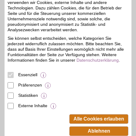
verwenden wir Cookies, externe Inhalte und andere
Technologien. Dazu zählen Cookies, die für den Betrieb der
Seite und für die Steuerung unserer kommerziellen
BAUR Gutschein
Unternehmensziele notwendig sind, sowie solche, die
pseudonymisiert und anonymisiert zu Statistik- und
Analysezwecken verarbeitet werden.
Zum Partnerprofil
4%
Sie können selbst entscheiden, welche Kategorien Sie
jederzeit widerruflich zulassen möchten. Bitte beachten Sie,
dass auf Basis Ihrer Einstellungen womöglich nicht mehr alle
BAUR Versand
Funktionalitäten der Seite zur Verfügung stehen. Weitere
Mode, Schuhe und Möbel
Informationen finden Sie in unserer
Datenschutzerklärung
.
bequem per Rechnung
4%
oder Raten im Onlineshop
kaufen. BSW-Mitglieder
Essenziell
shoppen mit BSW-Vorteil.
Präferenzen
Zum Partnerprofil
Statistiken
Externe Inhalte
© BSW Verbraucher-Service
Beamten-Selbsthilfewerk GmbH.
Alle Cookies erlauben
Alle Rechte vorbehalten.
Ablehnen