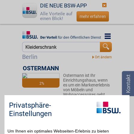
DIE NEUE BSW-APP
Alle Vorteile auf
mehr erfahren
einen Blick!
Startseite
Startseite
Jetzt BSW-Mitglied werden
Suche
Berlin
Login
OSTERMANN
Ostermann ist Ihr
☎
0800 - 279 25 82
Einrichtungshaus, wenn
2%
es um ein Markenerlebnis
von Möbeln und
Wohnaccessoires geht.
Stöbern Sie durch die
Privatsphäre-
große Vielfalt und sparen
Sie dabei zusätzlich mit
Einstellungen
BSW-Vorteil.
Zum Partnerprofil
Um Ihnen ein optimales Webseiten-Erlebnis zu bieten