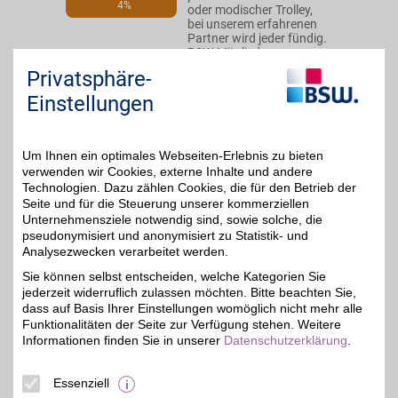
4%
oder modischer Trolley,
bei unserem erfahrenen
Partner wird jeder fündig.
BSW-Mitglieder
profitieren bei der Online-
Privatsphäre-
Bestellung zusätzlich.
Einstellungen
Zum Partnerprofil
Um Ihnen ein optimales Webseiten-Erlebnis zu bieten
verwenden wir Cookies, externe Inhalte und andere
MAGGY & HENRI
Technologien. Dazu zählen Cookies, die für den Betrieb der
Seite und für die Steuerung unserer kommerziellen
Nova Eventis
,
Unternehmensziele notwendig sind, sowie solche, die
06237
Leuna
pseudonymisiert und anonymisiert zu Statistik- und
Auf Karte anzeigen
Analysezwecken verarbeitet werden.
Sie können selbst entscheiden, welche Kategorien Sie
13,4 km
Zum Partnerprofil
jederzeit widerruflich zulassen möchten. Bitte beachten Sie,
5%
dass auf Basis Ihrer Einstellungen womöglich nicht mehr alle
Funktionalitäten der Seite zur Verfügung stehen. Weitere
C YOU by TOP TWO
Informationen finden Sie in unserer
Datenschutzerklärung
.
Nova Eventis
,
13,4 km
Essenziell
06237
Leuna