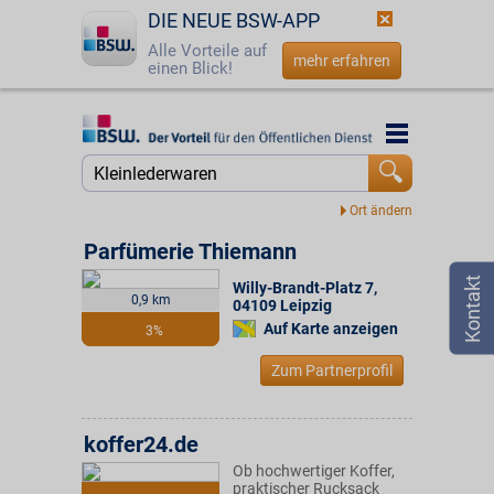
DIE NEUE BSW-APP
Alle Vorteile auf
mehr erfahren
einen Blick!
Startseite
Startseite
Jetzt BSW-Mitglied werden
Suche
Login
Parfümerie Thiemann
Willy-Brandt-Platz 7
,
☎
0800 - 279 25 82
0,9 km
04109
Leipzig
Auf Karte anzeigen
3%
Zum Partnerprofil
koffer24.de
Ob hochwertiger Koffer,
praktischer Rucksack