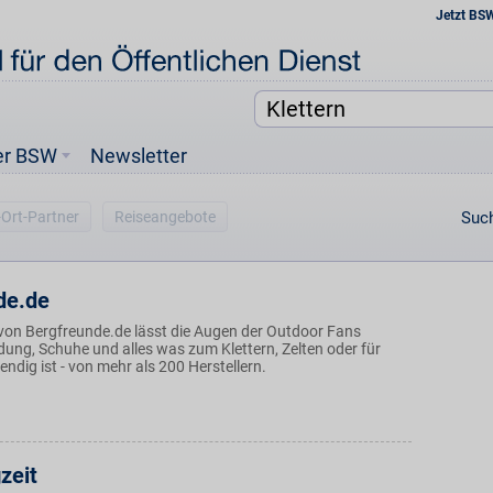
Jetzt BS
er BSW
Newsletter
-Ort-Partner
Reiseangebote
Such
de.de
von Bergfreunde.de lässt die Augen der Outdoor Fans
dung, Schuhe und alles was zum Klettern, Zelten oder für
ndig ist - von mehr als 200 Herstellern.
zeit