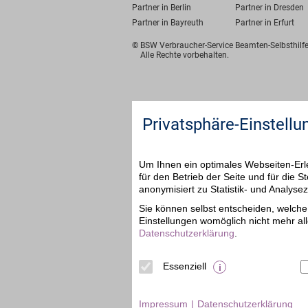
Partner in Berlin
Partner in Dresden
Partner in Bayreuth
Partner in Erfurt
© BSW Verbraucher-Service
Beamten-Selbsthil
Alle Rechte vorbehalten.
Privatsphäre-Einstellu
Um Ihnen ein optimales Webseiten-Erle
für den Betrieb der Seite und für die
anonymisiert zu Statistik- und Analys
Sie können selbst entscheiden, welche 
Einstellungen womöglich nicht mehr all
Datenschutzerklärung
.
Essenziell
Impressum
Datenschutzerklärung