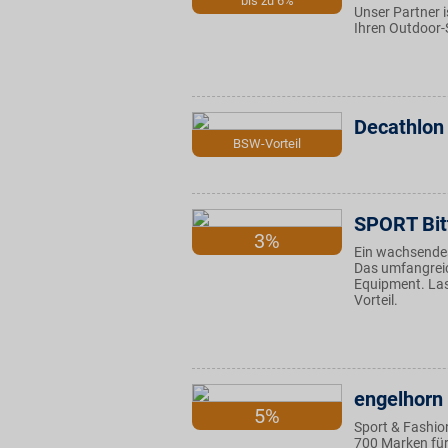
bis zu 6%
Unser Partner i
Ihren Outdoor-
Decathlon
BSW-Vorteil
SPORT Bit
3%
Ein wachsende
Das umfangreic
Equipment. Las
Vorteil.
engelhorn
5%
Sport & Fashion
700 Marken für