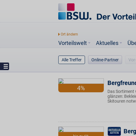
Vorteilswelt
Aktuelles
Üb
Alle Treffer
Online-Partner
Vor
Bergfreun
4%
Das Sortiment 
glänzen: Beklei
Skitouren notwe
Berg