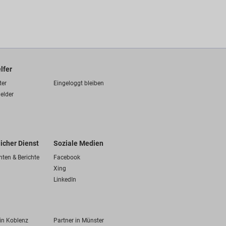
lfer
ter
Eingeloggt bleiben
elder
licher Dienst
Soziale Medien
hten & Berichte
Facebook
Xing
LinkedIn
 in Koblenz
Partner in Münster