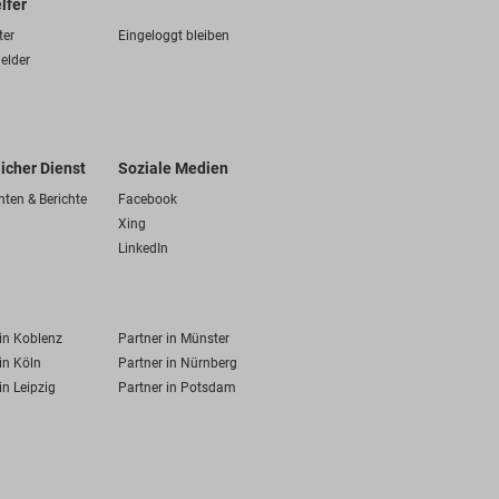
lfer
ter
Eingeloggt bleiben
elder
licher Dienst
Soziale Medien
hten & Berichte
Facebook
Xing
LinkedIn
 in Koblenz
Partner in Münster
in Köln
Partner in Nürnberg
in Leipzig
Partner in Potsdam