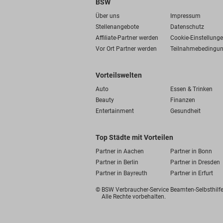
BSW
Über uns
Impressum
Stellenangebote
Datenschutz
Affiliate-Partner werden
Cookie-Einstellung
Vor Ort Partner werden
Teilnahmebedingu
Vorteilswelten
Auto
Essen & Trinken
Beauty
Finanzen
Entertainment
Gesundheit
Top Städte mit Vorteilen
Partner in Aachen
Partner in Bonn
Partner in Berlin
Partner in Dresden
Partner in Bayreuth
Partner in Erfurt
© BSW Verbraucher-Service
Beamten-Selbsthil
Alle Rechte vorbehalten.