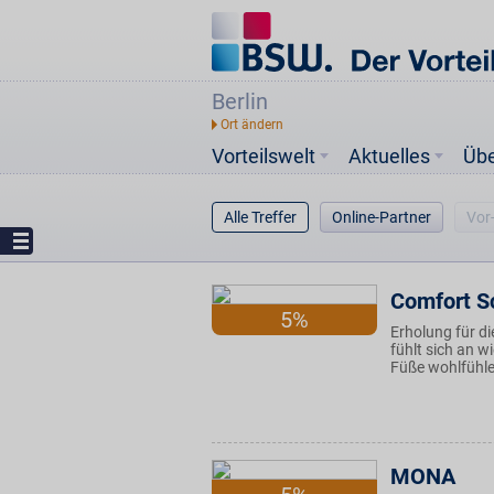
Berlin
Vorteilswelt
Aktuelles
Üb
Alle Treffer
Online-Partner
Vor
Comfort S
5%
Erholung für 
fühlt sich an 
Füße wohlfühle
MONA