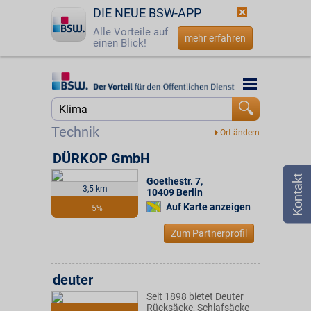
DIE NEUE BSW-APP
Alle Vorteile auf
mehr erfahren
einen Blick!
Startseite
Startseite
Jetzt BSW-Mitglied werden
Suche
Technik
Login
DÜRKOP GmbH
Goethestr. 7
,
☎
0800 - 279 25 82
3,5 km
10409
Berlin
Auf Karte anzeigen
5%
Zum Partnerprofil
deuter
Seit 1898 bietet Deuter
Rücksäcke, Schlafsäcke