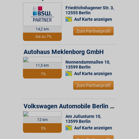
Friedrichshagener Str. 3
,
12555
Berlin
Auf Karte anzeigen
14,2 km
Zum Partnerprofil
bis zu 7%
Autohaus Meklenborg GmbH
Nonnendammallee 10
,
11,5 km
13599
Berlin
Auf Karte anzeigen
7%
Zum Partnerprofil
Volkswagen Automobile Berlin GmbH
Am Juliusturm 10
,
12 km
13599
Berlin
Auf Karte anzeigen
5%