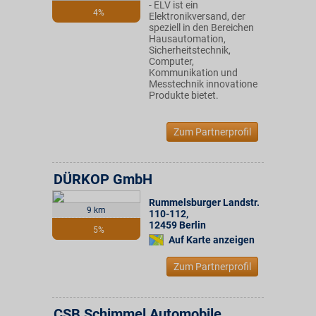
- ELV ist ein
4%
Elektronikversand, der
speziell in den Bereichen
Hausautomation,
Sicherheitstechnik,
Computer,
Kommunikation und
Messtechnik innovatione
Produkte bietet.
Zum Partnerprofil
DÜRKOP GmbH
Rummelsburger Landstr.
9 km
110-112
,
12459
Berlin
5%
Auf Karte anzeigen
Zum Partnerprofil
CSB Schimmel Automobile