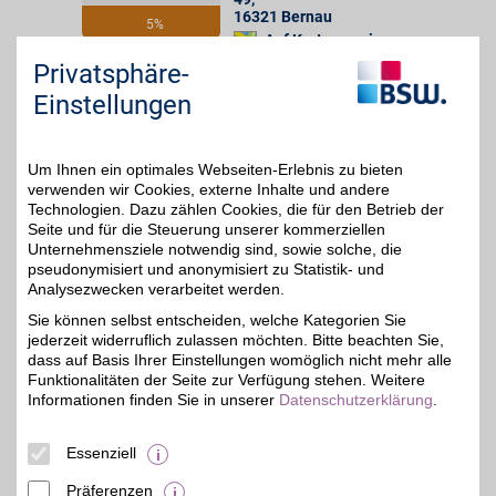
16321
Bernau
5%
Auf Karte anzeigen
Privatsphäre-
Zum Partnerprofil
Einstellungen
Autohaus Dahlmann
Um Ihnen ein optimales Webseiten-Erlebnis zu bieten
verwenden wir Cookies, externe Inhalte und andere
Hohensteiner Chaussee
,
35,5 km
Technologien. Dazu zählen Cookies, die für den Betrieb der
15344
Strausberg
Seite und für die Steuerung unserer kommerziellen
5%
Unternehmensziele notwendig sind, sowie solche, die
Auf Karte anzeigen
pseudonymisiert und anonymisiert zu Statistik- und
Analysezwecken verarbeitet werden.
Zum Partnerprofil
Sie können selbst entscheiden, welche Kategorien Sie
jederzeit widerruflich zulassen möchten. Bitte beachten Sie,
dass auf Basis Ihrer Einstellungen womöglich nicht mehr alle
Schachtschneider Automobile
Funktionalitäten der Seite zur Verfügung stehen. Weitere
Informationen finden Sie in unserer
Datenschutzerklärung
.
Ulmenstr. 4
,
25,8 km
14482
Potsdam
Auf Karte anzeigen
5%
Essenziell
Zum Partnerprofil
Präferenzen