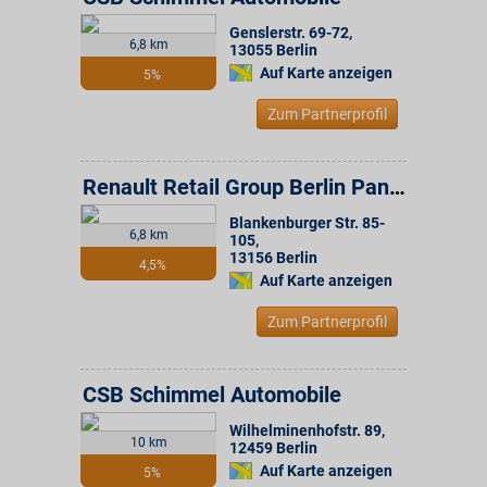
Genslerstr. 69-72
,
6,8 km
13055
Berlin
Auf Karte anzeigen
5%
Zum Partnerprofil
Renault Retail Group Berlin Pankow
Blankenburger Str. 85-
6,8 km
105
,
13156
Berlin
4,5%
Auf Karte anzeigen
Zum Partnerprofil
CSB Schimmel Automobile
Wilhelminenhofstr. 89
,
10 km
12459
Berlin
Auf Karte anzeigen
5%