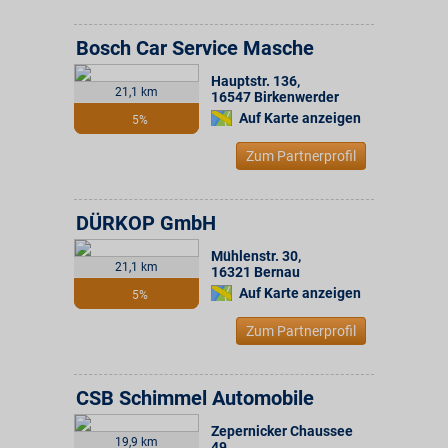
Bosch Car Service Masche
Hauptstr. 136
,
21,1 km
16547
Birkenwerder
Auf Karte anzeigen
5%
Zum Partnerprofil
DÜRKOP GmbH
Mühlenstr. 30
,
21,1 km
16321
Bernau
Auf Karte anzeigen
5%
Zum Partnerprofil
CSB Schimmel Automobile
Zepernicker Chaussee
19,9 km
49
,