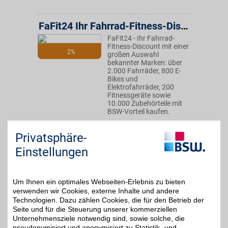
FaFit24 Ihr Fahrrad-Fitness-Discount
FaFit24 - Ihr Fahrrad-
Fitness-Discount mit einer
2%
großen Auswahl
bekannter Marken: über
2.000 Fahrräder, 800 E-
Bikes und
Elektrofahrräder, 200
Fitnessgeräte sowie
10.000 Zubehörteile mit
BSW-Vorteil kaufen.
Privatsphäre-
Zum Partnerprofil
Einstellungen
FahrradXXL Gutschein
Um Ihnen ein optimales Webseiten-Erlebnis zu bieten
verwenden wir Cookies, externe Inhalte und andere
Zum Partnerprofil
7%
Technologien. Dazu zählen Cookies, die für den Betrieb der
Seite und für die Steuerung unserer kommerziellen
Unternehmensziele notwendig sind, sowie solche, die
pseudonymisiert und anonymisiert zu Statistik- und