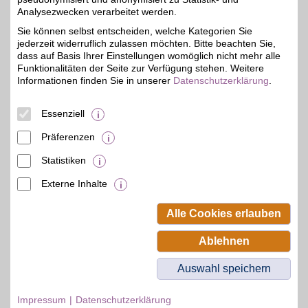
fahrrad-xxl.de
Analysezwecken verarbeitet werden.
Mit einer über 100
Sie können selbst entscheiden, welche Kategorien Sie
jährigen Erfahrung und
1,5%
jederzeit widerruflich zulassen möchten. Bitte beachten Sie,
Tradition sowie einer
exklusiven Auswahl
dass auf Basis Ihrer Einstellungen womöglich nicht mehr alle
hochwertiger
Funktionalitäten der Seite zur Verfügung stehen. Weitere
Fitnessartikel, Fahrräder,
Informationen finden Sie in unserer
Datenschutzerklärung
.
Bekleidungsartikel und
Zubehör bietet fahrrad-
xxl.de alles was das
Essenziell
Radfahrerherz begehrt.
Präferenzen
Zum Partnerprofil
Statistiken
Externe Inhalte
© BSW Verbraucher-Service
Beamten-Selbsthilfewerk GmbH.
Alle Cookies erlauben
Alle Rechte vorbehalten.
Ablehnen
Auswahl speichern
Impressum
Datenschutzerklärung