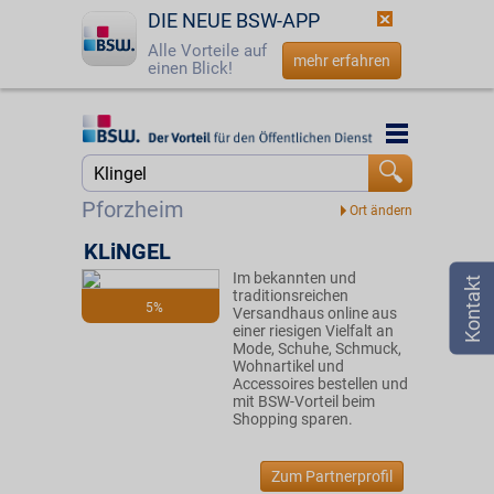
DIE NEUE BSW-APP
Alle Vorteile auf
mehr erfahren
einen Blick!
Startseite
Startseite
Jetzt BSW-Mitglied werden
Suche
Pforzheim
Login
KLiNGEL
Im bekannten und
☎
0800 - 279 25 82
traditionsreichen
5%
Versandhaus online aus
einer riesigen Vielfalt an
Mode, Schuhe, Schmuck,
Wohnartikel und
Accessoires bestellen und
mit BSW-Vorteil beim
Shopping sparen.
Zum Partnerprofil