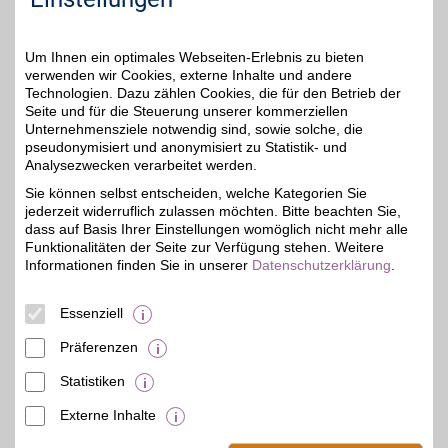
Die Moderne Hausfrau Gutschein
Um Ihnen ein optimales Webseiten-Erlebnis zu bieten
verwenden wir Cookies, externe Inhalte und andere
Zum Partnerprofil
6%
Technologien. Dazu zählen Cookies, die für den Betrieb der
Seite und für die Steuerung unserer kommerziellen
Unternehmensziele notwendig sind, sowie solche, die
pseudonymisiert und anonymisiert zu Statistik- und
REWE.de
Analysezwecken verarbeitet werden.
Langes Anstehen und
Sie können selbst entscheiden, welche Kategorien Sie
Tragen adé: Lebensmittel
bis 3,20€
jederzeit widerruflich zulassen möchten. Bitte beachten Sie,
bequem nach Hause
liefern lassen und
dass auf Basis Ihrer Einstellungen womöglich nicht mehr alle
individuelle Termine
Funktionalitäten der Seite zur Verfügung stehen. Weitere
zwischen 8-22 Uhr
Informationen finden Sie in unserer
Datenschutzerklärung
.
ausmachen. Mit BSW-
Vorteil nicht nur Zeit,
sondern auch Geld
Essenziell
sparen!
Präferenzen
Zum Partnerprofil
Statistiken
Externe Inhalte
© BSW Verbraucher-Service