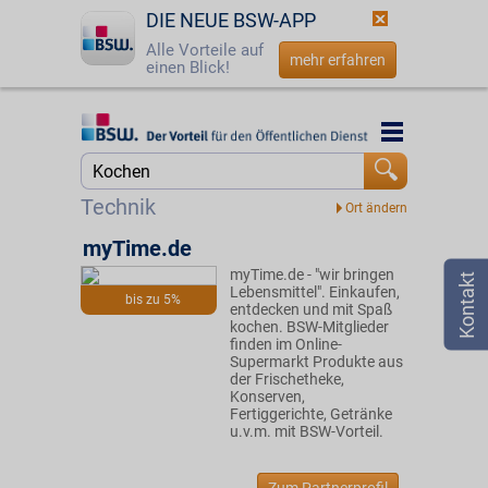
DIE NEUE BSW-APP
Alle Vorteile auf
mehr erfahren
einen Blick!
Startseite
Startseite
Jetzt BSW-Mitglied werden
Suche
Technik
Login
myTime.de
myTime.de - "wir bringen
☎
0800 - 279 25 82
Lebensmittel". Einkaufen,
bis zu 5%
entdecken und mit Spaß
kochen. BSW-Mitglieder
finden im Online-
Supermarkt Produkte aus
der Frischetheke,
Konserven,
Fertiggerichte, Getränke
u.v.m. mit BSW-Vorteil.