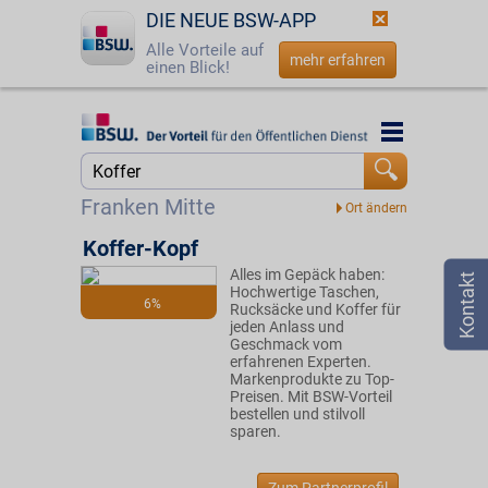
DIE NEUE BSW-APP
Alle Vorteile auf
mehr erfahren
einen Blick!
Startseite
Startseite
Jetzt BSW-Mitglied werden
Suche
Franken Mitte
Login
Koffer-Kopf
Alles im Gepäck haben:
☎
0800 - 279 25 82
Hochwertige Taschen,
6%
Rucksäcke und Koffer für
jeden Anlass und
Geschmack vom
erfahrenen Experten.
Markenprodukte zu Top-
Preisen. Mit BSW-Vorteil
bestellen und stilvoll
sparen.