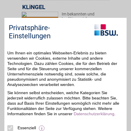
KLiNGEL
Im bekannten und
traditionsreichen
5%
Versandhaus online aus
Privatsphäre-
einer riesigen Vielfalt an
Mode, Schuhe, Schmuck,
Einstellungen
Wohnartikel und
Accessoires bestellen und
mit BSW-Vorteil beim
Shopping sparen.
Um Ihnen ein optimales Webseiten-Erlebnis zu bieten
verwenden wir Cookies, externe Inhalte und andere
Technologien. Dazu zählen Cookies, die für den Betrieb der
Zum Partnerprofil
Seite und für die Steuerung unserer kommerziellen
Unternehmensziele notwendig sind, sowie solche, die
pseudonymisiert und anonymisiert zu Statistik- und
Analysezwecken verarbeitet werden.
Quiksilver
Sie können selbst entscheiden, welche Kategorien Sie
Die facettenreiche
jederzeit widerruflich zulassen möchten. Bitte beachten Sie,
Kollektion unseres
6%
Partners entdecken: Hier
dass auf Basis Ihrer Einstellungen womöglich nicht mehr alle
werden Funktion und
Funktionalitäten der Seite zur Verfügung stehen. Weitere
Form vereint - Kleidung,
Informationen finden Sie in unserer
Datenschutzerklärung
.
die nicht nur gut aussieht,
sondern auch praktische
Zwecke erfüllt. Mit BSW-
Essenziell
Vorteil sparen!