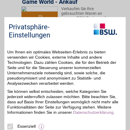
Game World - Ankauf
Verkaufen Sie Ihre
gebrauchten Waren an
5%
unseren BSW-Partner mit
über 20 Jahren
Privatsphäre-
Erfahrung. Im Gegensatz
zu Online-Auktionen
Einstellungen
entfallen dabei die
Risiken, die der Verkauf
an evtl. unzuverlässige
Käufer mit sich bringt. Mit
Um Ihnen ein optimales Webseiten-Erlebnis zu bieten
BSW-Vorteil sparen.
verwenden wir Cookies, externe Inhalte und andere
Technologien. Dazu zählen Cookies, die für den Betrieb der
Seite und für die Steuerung unserer kommerziellen
Zum Partnerprofil
Unternehmensziele notwendig sind, sowie solche, die
pseudonymisiert und anonymisiert zu Statistik- und
Analysezwecken verarbeitet werden.
notebooksbilliger.de
Sie können selbst entscheiden, welche Kategorien Sie
jederzeit widerruflich zulassen möchten. Bitte beachten Sie,
Für Technik-Fans:
Produkte aus den
dass auf Basis Ihrer Einstellungen womöglich nicht mehr alle
1%
Bereichen Computer und
Funktionalitäten der Seite zur Verfügung stehen. Weitere
Consumer Electronics
Informationen finden Sie in unserer
Datenschutzerklärung
.
günstig und bequem
online bestellen. Als BSW-
Mitglied shoppen und
Essenziell
beste Vorteile bekommen!