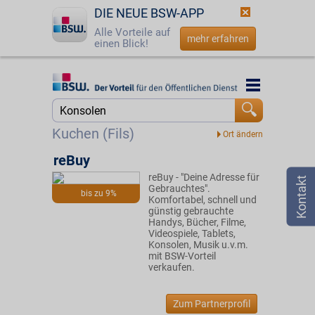
DIE NEUE BSW-APP
Alle Vorteile auf
mehr erfahren
einen Blick!
Startseite
Startseite
Jetzt BSW-Mitglied werden
Suche
Kuchen (Fils)
Login
reBuy
reBuy - "Deine Adresse für
☎
0800 - 279 25 82
Gebrauchtes".
bis zu 9%
Komfortabel, schnell und
günstig gebrauchte
Handys, Bücher, Filme,
Videospiele, Tablets,
Konsolen, Musik u.v.m.
mit BSW-Vorteil
verkaufen.
Zum Partnerprofil