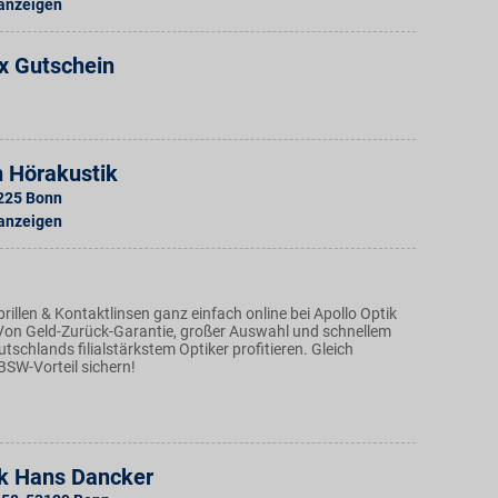
 anzeigen
x Gutschein
n Hörakustik
225
Bonn
 anzeigen
brillen & Kontaktlinsen ganz einfach online bei Apollo Optik
 Von Geld-Zurück-Garantie, großer Auswahl und schnellem
tschlands filialstärkstem Optiker profitieren. Gleich
BSW-Vorteil sichern!
k Hans Dancker