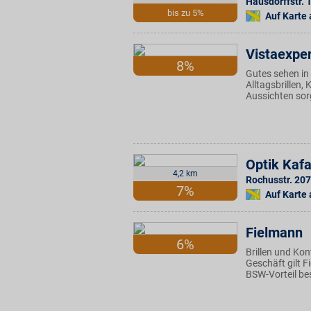
Hausdorffstr. 
bis zu 5%
Auf Karte
Vistaexper
8%
Gutes sehen in 
Alltagsbrillen,
Aussichten sor
Optik Kafa
4,2 km
Rochusstr. 207
7%
Auf Karte
Fielmann
6%
Brillen und Ko
Geschäft gilt 
BSW-Vorteil be