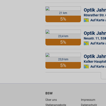
Optik Jah
21 km
Rösrather Str.
5%
Auf Karte
Optik Jah
23,4 km
Neustr. 11
,
53
5%
Auf Karte
Optik Jah
23,9 km
Kalker Hauptst
5%
Auf Karte
BSW
Über uns
Impressum
Stellenangebote
Datenschutz