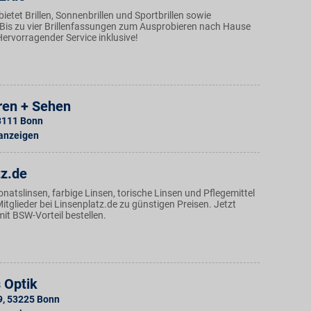
bietet Brillen, Sonnenbrillen und Sportbrillen sowie
 Bis zu vier Brillenfassungen zum Ausprobieren nach Hause
 Hervorragender Service inklusive!
ren + Sehen
3111
Bonn
 anzeigen
tz.de
natslinsen, farbige Linsen, torische Linsen und Pflegemittel
tglieder bei Linsenplatz.de zu günstigen Preisen. Jetzt
it BSW-Vorteil bestellen.
 Optik
9
,
53225
Bonn