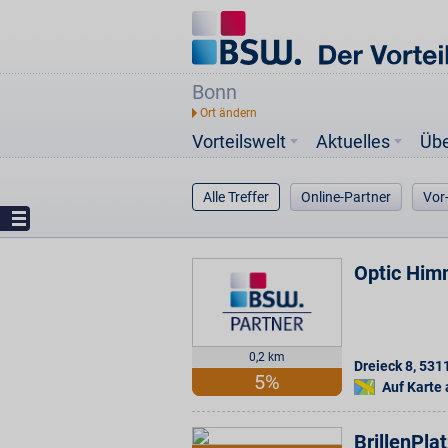
Bonn
Vorteilswelt
Aktuelles
Üb
Alle Treffer
Online-Partner
Vor
Optic Him
0,2 km
Dreieck 8
,
531
5%
Auf Karte
BrillenPla