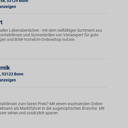
158
,
53129
Bonn
 anzeigen
t
allen Lebensbereichen - mit dem vielfältigen Sortiment aus
 Kontaktlinsen und Sonnenbrillen von Vistaexpert für gute
gen und BSW-Vorteil im Onlineshop nutzen.
rnik
,
53123
Bonn
 anzeigen
ntaktlinsen zum fairen Preis? Mit einem wachsenden Online-
Fielmann als Marktführer in der augenoptischen Branche. Mit
sser sehen und zusätzlich sparen.