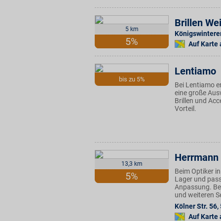
Brillen We
5 km
Königswinterer
5%
Auf Karte
Lentiamo
bis zu 5%
Bei Lentiamo er
eine große Ausw
Brillen und Ac
Vorteil.
Herrmann 
13,3 km
Beim Optiker i
5%
Lager und pass
Anpassung. Bei
und weiteren S
Kölner Str. 56
,
Auf Karte