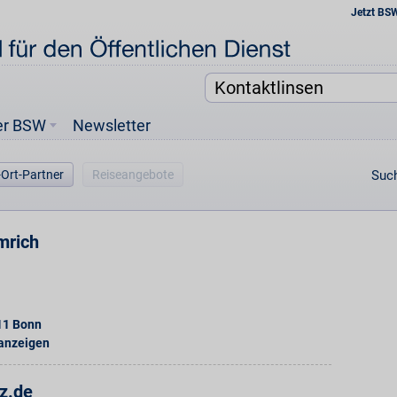
Jetzt BS
er BSW
Newsletter
-Ort-Partner
Reiseangebote
Such
mrich
11
Bonn
 anzeigen
tz.de