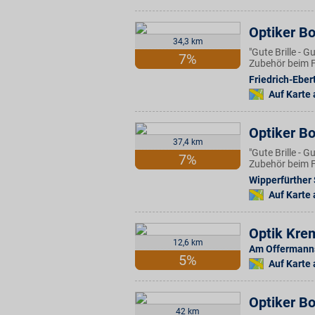
Optiker B
34,3 km
"Gute Brille - 
7%
Zubehör beim F
Friedrich-Eber
Auf Karte
Optiker B
37,4 km
"Gute Brille - 
7%
Zubehör beim F
Wipperfürther 
Auf Karte
Optik Kre
12,6 km
Am Offermann
5%
Auf Karte
Optiker B
42 km