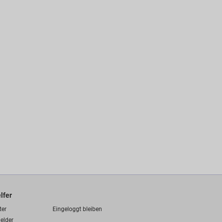
lfer
ter
Eingeloggt bleiben
elder