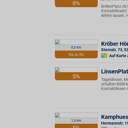
8%
BrillenPlatz.de 
Kontaktlinsen!
liefern lassen.
Kröber Hö
0,3 km
Sternstr. 73
,
5
bis zu 5%
Auf Karte
LinsenPla
5%
Tageslinsen, Mo
erhalten BSW-Mi
Kontaktlinsen m
Kamphues
1,3 km
Hermannstr. 1
5%