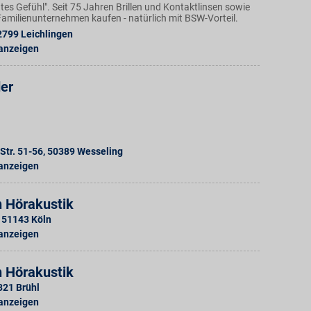
Gutes Gefühl". Seit 75 Jahren Brillen und Kontaktlinsen sowie
amilienunternehmen kaufen - natürlich mit BSW-Vorteil.
2799
Leichlingen
 anzeigen
der
Str. 51-56
,
50389
Wesseling
 anzeigen
n Hörakustik
51143
Köln
 anzeigen
n Hörakustik
321
Brühl
 anzeigen