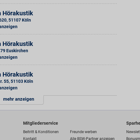
n Hörakustik
 620
,
51107
Köln
 anzeigen
n Hörakustik
879
Euskirchen
 anzeigen
n Hörakustik
r. 55
,
51103
Köln
 anzeigen
mehr anzeigen
Mitgliederservice
Sparhe
Beitritt & Konditionen
Freunde werben
Newslet
Kontakt
Alle BSW-Partner anzeigen
Bonusm