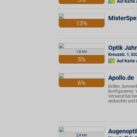
Auf Karte
MisterSpe
13%
Optik Jah
1,8 km
Kreuzstr. 1
,
53
5%
Auf Karte
Apollo.de
6%
Brillen, Sonnen
konfigurieren.
Versand bei Deu
einkaufen und 
Augenopti
2,4 km