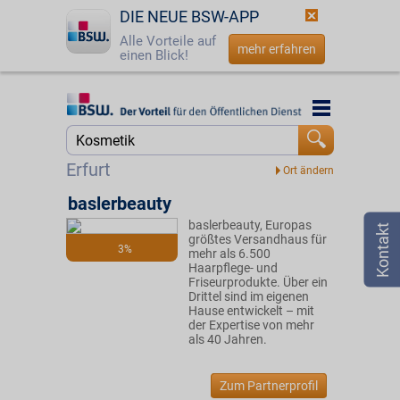
DIE NEUE BSW-APP
Alle Vorteile auf
mehr erfahren
einen Blick!
Startseite
Startseite
Jetzt BSW-Mitglied werden
Suche
Erfurt
Login
baslerbeauty
baslerbeauty, Europas
☎
0800 - 279 25 82
größtes Versandhaus für
3%
mehr als 6.500
Haarpflege- und
Friseurprodukte. Über ein
Drittel sind im eigenen
Hause entwickelt – mit
der Expertise von mehr
als 40 Jahren.
Zum Partnerprofil