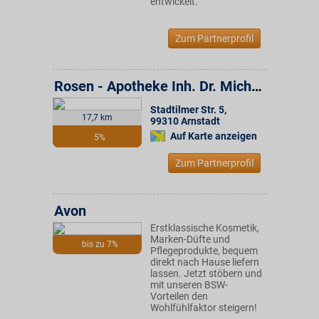
entwickelt.
Zum Partnerprofil
Rosen - Apotheke Inh. Dr. Michael Patenge e.K.
Stadtilmer Str. 5
,
17,7 km
99310
Arnstadt
Auf Karte anzeigen
5%
Zum Partnerprofil
Avon
Erstklassische Kosmetik,
Marken-Düfte und
bis zu 7%
Pflegeprodukte, bequem
direkt nach Hause liefern
lassen. Jetzt stöbern und
mit unseren BSW-
Vorteilen den
Wohlfühlfaktor steigern!