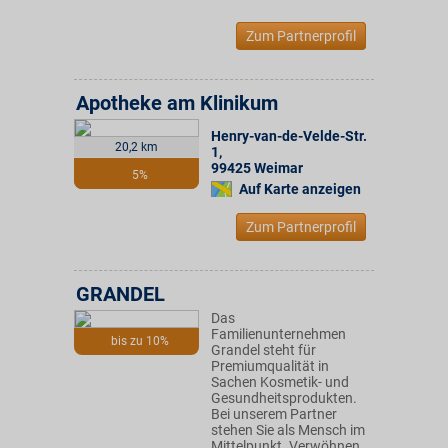
Zum Partnerprofil
Apotheke am Klinikum
Henry-van-de-Velde-Str.
20,2 km
1
,
99425
Weimar
5%
Auf Karte anzeigen
Zum Partnerprofil
GRANDEL
Das
Familienunternehmen
bis zu 10%
Grandel steht für
Premiumqualität in
Sachen Kosmetik- und
Gesundheitsprodukten.
Bei unserem Partner
stehen Sie als Mensch im
Mittelpunkt. Verwöhnen