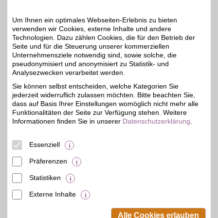
sparen!
Um Ihnen ein optimales Webseiten-Erlebnis zu bieten
Zum Partnerprofil
verwenden wir Cookies, externe Inhalte und andere
Technologien. Dazu zählen Cookies, die für den Betrieb der
Seite und für die Steuerung unserer kommerziellen
Unternehmensziele notwendig sind, sowie solche, die
Naturprodukte Schwarz
pseudonymisiert und anonymisiert zu Statistik- und
Hier lautet das Motto
Analysezwecken verarbeitet werden.
"Natur pur"! Unser
12%
Sie können selbst entscheiden, welche Kategorien Sie
erfahrener Partner bietet
jederzeit widerruflich zulassen möchten. Bitte beachten Sie,
Produkte aus natürlichen,
hochwertigen
dass auf Basis Ihrer Einstellungen womöglich nicht mehr alle
Inhaltsstoffen - von
Funktionalitäten der Seite zur Verfügung stehen. Weitere
Körperpflege bis Hygiene.
Informationen finden Sie in unserer
Datenschutzerklärung
.
Dank BSW-Vorteil bei der
Bestellung extra sparen.
Essenziell
Zum Partnerprofil
Präferenzen
Statistiken
mehr anzeigen
Externe Inhalte
© BSW Verbraucher-Service
Beamten-Selbsthilfewerk GmbH.
Alle Cookies erlauben