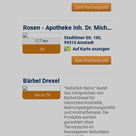
Zum Partnerprofil
Rosen - Apotheke Inh. Dr. Michael Patenge e.K.
Stadtilmer Str. 100
,
17,7 km
99310
Arnstadt
Auf Karte anzeigen
5%
Zum Partnerprofil
Bärbel Drexel
"Natürlich Natur" lautet
das Versprechen von
bis zu 7%
Bärbel Drexel für
naturreine Kosmetik,
Nahrungsergänzungsmittel
und Aromatherapie. Die
Produkte werden
garantiert ohne
Tierversuche im
hauseigenen Naturlabor