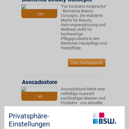
"Für Exclusive Ansprüche"
- Biomenta Beauty
23%
Concepts. Die etablierte
Marke für Beauty,
Nahrungsergänzung und
Wellness steht für
hochwertige
Pflegeprodukte in den
Bereichen Hautpflege und
Haarpflege.
Zum Partnerprofil
Avocadostore
Avocadostore bietet eine
vielfältige Auswahl
4%
nachhaltiger Marken und
Produkte - von aktueller
Mode bis hin zu
plastikfreier Kosmetik, mit
Privatsphäre-
der Sie Ihren Alltag grüner
gestalten können und mit
Einstellungen
BSW-Vorteil dabei noch