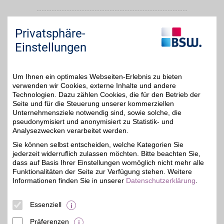
asambeauty
Privatsphäre-
Beauty made in Germany
seit 1963! Asambeauty
Einstellungen
bis zu 10%
steht für hochwertige
Kosmetik aus eigener
Forschung und vereint
dabei pflanzliche und
Um Ihnen ein optimales Webseiten-Erlebnis zu bieten
modernste Hightech-
verwenden wir Cookies, externe Inhalte und andere
Wirkstoffe. Mit BSW-
Technologien. Dazu zählen Cookies, die für den Betrieb der
Vorteil bestellen und sich
Seite und für die Steuerung unserer kommerziellen
verwöhnen.
Unternehmensziele notwendig sind, sowie solche, die
pseudonymisiert und anonymisiert zu Statistik- und
Analysezwecken verarbeitet werden.
Zum Partnerprofil
Sie können selbst entscheiden, welche Kategorien Sie
jederzeit widerruflich zulassen möchten. Bitte beachten Sie,
dass auf Basis Ihrer Einstellungen womöglich nicht mehr alle
Wiesen-Apotheke Inh. D. Wartenberg-Martin
Funktionalitäten der Seite zur Verfügung stehen. Weitere
Informationen finden Sie in unserer
Datenschutzerklärung
.
Tauchaer Str. 260
,
04349
Leipzig
Auf Karte anzeigen
Essenziell
7,3 km
Zum Partnerprofil
Präferenzen