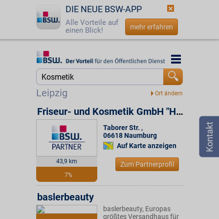
DIE NEUE BSW-APP
Alle Vorteile auf
mehr erfahren
einen Blick!
Startseite
Startseite
Jetzt BSW-Mitglied werden
Suche
Leipzig
Login
Friseur- und Kosmetik GmbH "Haarpflege"
Taborer Str.
,
☎
0800 - 279 25 82
06618
Naumburg
Auf Karte anzeigen
43,9 km
Zum Partnerprofil
7%
baslerbeauty
baslerbeauty, Europas
größtes Versandhaus für