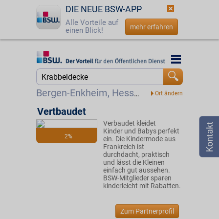
DIE NEUE BSW-APP
Alle Vorteile auf
mehr erfahren
einen Blick!
Startseite
Startseite
Jetzt BSW-Mitglied werden
Suche
Bergen-Enkheim, Hessen
Login
Vertbaudet
Verbaudet kleidet
☎
0800 - 279 25 82
Kinder und Babys perfekt
2%
ein. Die Kindermode aus
Frankreich ist
durchdacht, praktisch
und lässt die Kleinen
einfach gut aussehen.
BSW-Mitglieder sparen
kinderleicht mit Rabatten.
Zum Partnerprofil