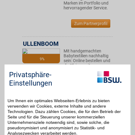
Marken im Portfolio und
hervorragender Service.
Zum Partnerprofil
ULLENBOOM
Mit handgemachten
Babytextilien nachhaltig
9%
sein: Online bestellen und
die Kleinen mit
hochwertigen Stoffen
Privatsphäre-
und stillvollen Designs mit
fröhlichen Farben
Einstellungen
verwöhnen. BSW-Vorteil
nutzen und beim Kauf
sparen!
Um Ihnen ein optimales Webseiten-Erlebnis zu bieten
verwenden wir Cookies, externe Inhalte und andere
Zum Partnerprofil
Technologien. Dazu zählen Cookies, die für den Betrieb der
Seite und für die Steuerung unserer kommerziellen
Unternehmensziele notwendig sind, sowie solche, die
pseudonymisiert und anonymisiert zu Statistik- und
babymarkt.de
Analysezwecken verarbeitet werden.