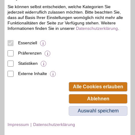
"Klick. Klick. Glück" -
Sie können selbst entscheiden, welche Kategorien Sie
babymarkt.de ist einer
bis zu 3%
jederzeit widerruflich zulassen möchten. Bitte beachten Sie,
der größten Baby-Online-
Shops. Über 100.000
dass auf Basis Ihrer Einstellungen womöglich nicht mehr alle
Artikel von Top-Marken
Funktionalitäten der Seite zur Verfügung stehen. Weitere
umfasst das Sortiment -
Informationen finden Sie in unserer
Datenschutzerklärung
.
von Mode über
Babynahrung, bis
Spielzeug und
Essenziell
Kinderwagen.
Präferenzen
Zum Partnerprofil
Statistiken
Externe Inhalte
© BSW Verbraucher-Service
Beamten-Selbsthilfewerk GmbH.
Alle Cookies erlauben
Alle Rechte vorbehalten.
Ablehnen
Auswahl speichern
Impressum
Datenschutzerklärung