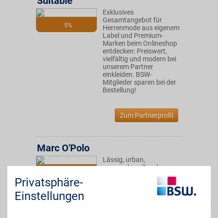
Suitable
Exklusives
Gesamtangebot für
5%
Herrenmode aus eigenem
Label und Premium-
Marken beim Onlineshop
entdecken: Preiswert,
vielfältig und modern bei
unserem Partner
einkleiden. BSW-
Mitglieder sparen bei der
Bestellung!
Zum Partnerprofil
Marc O'Polo
Lässig, urban,
anspruchsvoll und
bis zu 8%
elegant: Marc O'Polo ist
Privatsphäre-
bekannt für seine
Premium casual Mode.
Einstellungen
Modebewusste mit
hohem Anspruch
aufgepasst: Mit BSW-