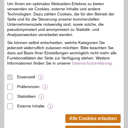
Vorteil sparen.
Um Ihnen ein optimales Webseiten-Erlebnis zu bieten
verwenden wir Cookies, externe Inhalte und andere
Technologien. Dazu zählen Cookies, die für den Betrieb der
Zum Partnerprofil
Seite und für die Steuerung unserer kommerziellen
Unternehmensziele notwendig sind, sowie solche, die
pseudonymisiert und anonymisiert zu Statistik- und
Analysezwecken verarbeitet werden.
engelhorn
Sie können selbst entscheiden, welche Kategorien Sie
Sport & Fashion vereint:
jederzeit widerruflich zulassen möchten. Bitte beachten Sie,
engelhorn bietet zwei
5%
Shops mit Kleidung von
dass auf Basis Ihrer Einstellungen womöglich nicht mehr alle
über 700 Marken für alle
Funktionalitäten der Seite zur Verfügung stehen. Weitere
Modestyles und viele
Informationen finden Sie in unserer
Datenschutzerklärung
.
Sportarten. Mit BSW-
Rabatten im Sports E-
Shop und im Fashion E-
Essenziell
Shop bestellen.
Präferenzen
Zum Partnerprofil
Statistiken
Externe Inhalte
© BSW Verbraucher-Service
Beamten-Selbsthilfewerk GmbH.
Alle Cookies erlauben
Alle Rechte vorbehalten.