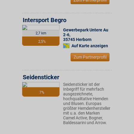
Zum Partnerprofil
Intersport Begro
Gewerbepark Untere Au
2,7 km
2-6
,
35745
Herborn
2,5%
Auf Karte anzeigen
Zum Partnerprofil
Seidensticker
Seidensticker ist der
Inbegriff für mehrfach
7%
ausgezeichnete,
hochqualitative Hemden
und Blusen. Europas
größter Hemdenhersteller
mit u.a. den Marken
Camel Active, Bogner,
Baldessarini und Arrow.