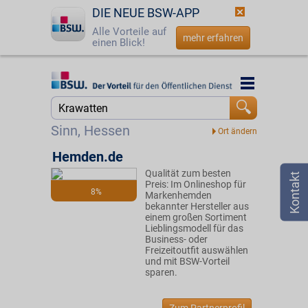
DIE NEUE BSW-APP
Alle Vorteile auf
mehr erfahren
einen Blick!
Startseite
Startseite
Jetzt BSW-Mitglied werden
Suche
Sinn, Hessen
Login
Hemden.de
Qualität zum besten
☎
0800 - 279 25 82
Preis: Im Onlineshop für
8%
Markenhemden
bekannter Hersteller aus
einem großen Sortiment
Lieblingsmodell für das
Business- oder
Freizeitoutfit auswählen
und mit BSW-Vorteil
sparen.