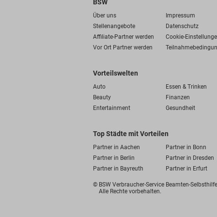
BSW
Über uns
Impressum
Stellenangebote
Datenschutz
Affiliate-Partner werden
Cookie-Einstellung
Vor Ort Partner werden
Teilnahmebedingu
Vorteilswelten
Auto
Essen & Trinken
Beauty
Finanzen
Entertainment
Gesundheit
Top Städte mit Vorteilen
Partner in Aachen
Partner in Bonn
Partner in Berlin
Partner in Dresden
Partner in Bayreuth
Partner in Erfurt
© BSW Verbraucher-Service
Beamten-Selbsthil
Alle Rechte vorbehalten.