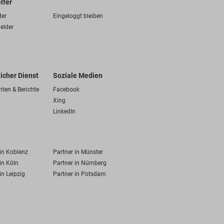
lfer
ter
Eingeloggt bleiben
elder
licher Dienst
Soziale Medien
hten & Berichte
Facebook
Xing
LinkedIn
 in Koblenz
Partner in Münster
in Köln
Partner in Nürnberg
in Leipzig
Partner in Potsdam