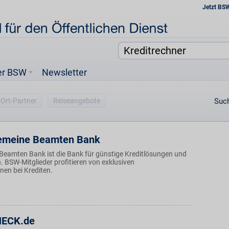
Jetzt BS
er BSW
Newsletter
-Ort-Partner
Reiseangebote
Such
gemeine Beamten Bank
 Beamten Bank ist die Bank für günstige Kreditlösungen und
 BSW-Mitglieder profitieren von exklusiven
nen bei Krediten.
ECK.de