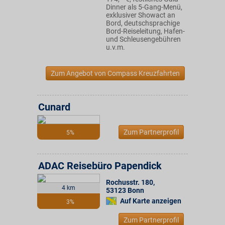
Dinner als 5-Gang-Menü,
exklusiver Showact an
Bord, deutschsprachige
Bord-Reiseleitung, Hafen-
und Schleusengebühren
u.v.m.
Zum Angebot von Compass Kreuzfahrten
Cunard
Zum Partnerprofil
5%
ADAC Reisebüro Papendick
Rochusstr. 180
,
4 km
53123
Bonn
Auf Karte anzeigen
3%
Zum Partnerprofil