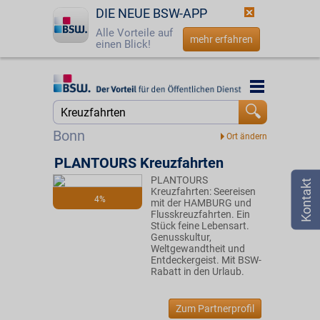
DIE NEUE BSW-APP
Alle Vorteile auf
mehr erfahren
einen Blick!
Startseite
Startseite
Jetzt BSW-Mitglied werden
Suche
Bonn
Login
PLANTOURS Kreuzfahrten
PLANTOURS
☎
0800 - 279 25 82
Kreuzfahrten: Seereisen
4%
mit der HAMBURG und
Flusskreuzfahrten. Ein
Stück feine Lebensart.
Genusskultur,
Weltgewandtheit und
Entdeckergeist. Mit BSW-
Rabatt in den Urlaub.
Zum Partnerprofil