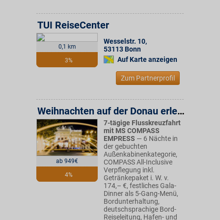
TUI ReiseCenter
Wesselstr. 10
,
0,1 km
53113
Bonn
Auf Karte anzeigen
3%
Zum Partnerprofil
Weihnachten auf der Donau erleben
7-tägige Flusskreuzfahrt
mit MS COMPASS
EMPRESS
— 6 Nächte in
der gebuchten
Außenkabinenkategorie,
ab 949€
COMPASS All-Inclusive
Verpflegung inkl.
4%
Getränkepaket i. W. v.
174,– €, festliches Gala-
Dinner als 5-Gang-Menü,
Bordunterhaltung,
deutschsprachige Bord-
Reiseleitung, Hafen- und