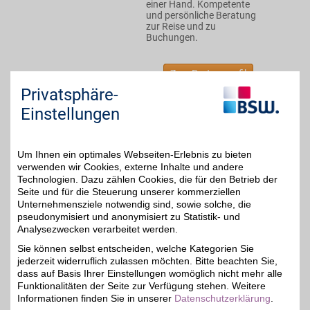
einer Hand. Kompetente
und persönliche Beratung
zur Reise und zu
Buchungen.
Zum Partnerprofil
Privatsphäre-
Einstellungen
Bavaria Fernreisen
Bavaria Fernreisen ist
Spezialist für Rundreisen,
Um Ihnen ein optimales Webseiten-Erlebnis zu bieten
4%
Städtereisen,
verwenden wir Cookies, externe Inhalte und andere
Kreuzfahrten und
Technologien. Dazu zählen Cookies, die für den Betrieb der
Aktivreisen in China,
Seite und für die Steuerung unserer kommerziellen
Afrika, Lateinamerika,
Indien und Fernost. Inkl.
Unternehmensziele notwendig sind, sowie solche, die
deutschsprachige
pseudonymisiert und anonymisiert zu Statistik- und
Reiseleiter mit
Analysezwecken verarbeitet werden.
langjähriger Erfahrung.
Sie können selbst entscheiden, welche Kategorien Sie
jederzeit widerruflich zulassen möchten. Bitte beachten Sie,
Zum Partnerprofil
dass auf Basis Ihrer Einstellungen womöglich nicht mehr alle
Funktionalitäten der Seite zur Verfügung stehen. Weitere
Informationen finden Sie in unserer
Datenschutzerklärung
.