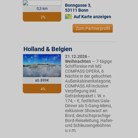
Bonngasse 3
,
0,3 km
53111
Bonn
Auf Karte anzeigen
3%
Zum Partnerprofil
Holland & Belgien
21.12.2026 -
Weihnachten
— 7-tägige
Schiffsreise mit MS
COMPASS OPERA, 6
Nächte in der gebuchten
ab 899€
Außenkabinenkategorie,
COMPASS All-Inclusive
4%
Verpflegung inkl.
Getränkepaket i. W. v.
174,– €, festliches Gala-
Dinner als 5-Gang-Menü,
exklusiver Showact an
Bord, deutschsprachige
Bord-Reiseleitung, Hafen-
und Schleusengebühren
u.v.m.