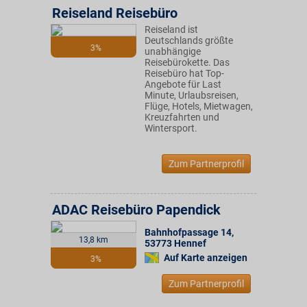
Reiseland Reisebüro
Reiseland ist
Deutschlands größte
3%
unabhängige
Reisebürokette. Das
Reisebüro hat Top-
Angebote für Last
Minute, Urlaubsreisen,
Flüge, Hotels, Mietwagen,
Kreuzfahrten und
Wintersport.
Zum Partnerprofil
ADAC Reisebüro Papendick
Bahnhofpassage 14
,
13,8 km
53773
Hennef
Auf Karte anzeigen
3%
Zum Partnerprofil