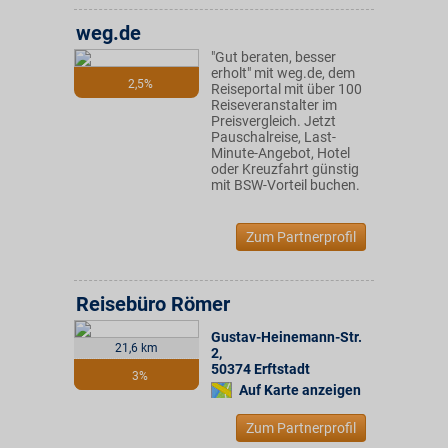
weg.de
"Gut beraten, besser
erholt" mit weg.de, dem
2,5%
Reiseportal mit über 100
Reiseveranstalter im
Preisvergleich. Jetzt
Pauschalreise, Last-
Minute-Angebot, Hotel
oder Kreuzfahrt günstig
mit BSW-Vorteil buchen.
Zum Partnerprofil
Reisebüro Römer
Gustav-Heinemann-Str.
21,6 km
2
,
50374
Erftstadt
3%
Auf Karte anzeigen
Zum Partnerprofil