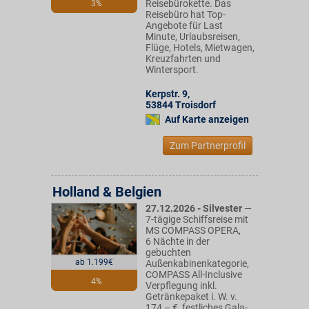
Reisebürokette. Das
3%
Reisebüro hat Top-
Angebote für Last
Minute, Urlaubsreisen,
Flüge, Hotels, Mietwagen,
Kreuzfahrten und
Wintersport.
Kerpstr. 9
,
53844
Troisdorf
Auf Karte anzeigen
Zum Partnerprofil
Holland & Belgien
27.12.2026 - Silvester
—
7-tägige Schiffsreise mit
MS COMPASS OPERA,
6 Nächte in der
gebuchten
ab 1.199€
Außenkabinenkategorie,
COMPASS All-Inclusive
4%
Verpflegung inkl.
Getränkepaket i. W. v.
174,– €, festliches Gala-