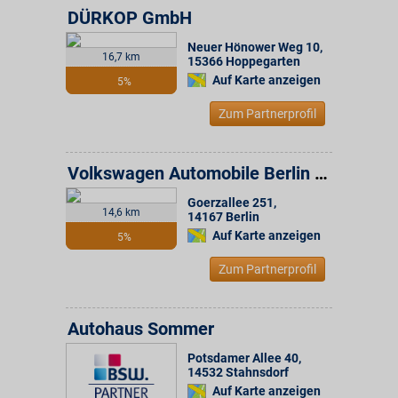
DÜRKOP GmbH
Neuer Hönower Weg 10
,
16,7 km
15366
Hoppegarten
Auf Karte anzeigen
5%
Zum Partnerprofil
Volkswagen Automobile Berlin GmbH
Goerzallee 251
,
14,6 km
14167
Berlin
Auf Karte anzeigen
5%
Zum Partnerprofil
Autohaus Sommer
Potsdamer Allee 40
,
14532
Stahnsdorf
Auf Karte anzeigen