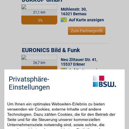
Mühlenstr. 30
,
21,1 km
16321
Bernau
Auf Karte anzeigen
5%
Zum Partnerprofil
EURONICS Bild & Funk
Neu Zittauer Str. 41
,
26,7 km
15537
Erkner
Auf Karte anzeigen
4%
Privatsphäre-
Zum Partnerprofil
Einstellungen
hs Hausgerätehandel und Service GmbH
Um Ihnen ein optimales Webseiten-Erlebnis zu bieten
verwenden wir Cookies, externe Inhalte und andere
Bernauer Str. 38
,
28 km
Technologien. Dazu zählen Cookies, die für den Betrieb der
16515
Oranienburg
Seite und für die Steuerung unserer kommerziellen
3% Direktabzug
Auf Karte anzeigen
Unternehmensziele notwendig sind, sowie solche, die