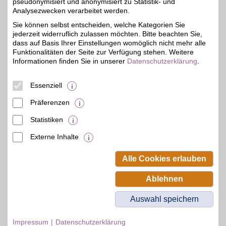
pseudonymisiert und anonymisiert zu Statistik- und
Zum Partnerprofil
Analysezwecken verarbeitet werden.
Sie können selbst entscheiden, welche Kategorien Sie
jederzeit widerruflich zulassen möchten. Bitte beachten Sie,
CSB Schimmel Automobile
dass auf Basis Ihrer Einstellungen womöglich nicht mehr alle
Funktionalitäten der Seite zur Verfügung stehen. Weitere
Zepernicker Chaussee
Informationen finden Sie in unserer
19,9 km
Datenschutzerklärung
.
49
,
16321
Bernau
5%
Auf Karte anzeigen
Essenziell
Zum Partnerprofil
Präferenzen
Statistiken
mehr anzeigen
Externe Inhalte
© BSW Verbraucher-Service
Beamten-Selbsthilfewerk GmbH.
Alle Cookies erlauben
Alle Rechte vorbehalten.
Ablehnen
Auswahl speichern
Impressum
Datenschutzerklärung