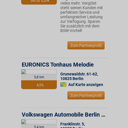
bis zu 3,20€
vieles mehr. Vergölst
steht seinen Kunden mit
perfektem Service und
umfangreicher Leistung
zur Verfügung. Sparen
Sie zusätzlich mit dem
BSW-Vorteil!
Zum Partnerprofil
EURONICS Tonhaus Melodie
Grunewaldstr. 61-62
,
5,8 km
10825
Berlin
Auf Karte anzeigen
4,5%
Zum Partnerprofil
Volkswagen Automobile Berlin GmbH
Franklinstr. 5
,
5,4 km