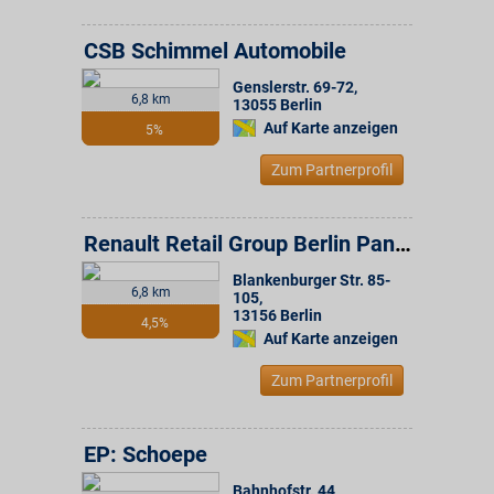
CSB Schimmel Automobile
Genslerstr. 69-72
,
6,8 km
13055
Berlin
Auf Karte anzeigen
5%
Zum Partnerprofil
Renault Retail Group Berlin Pankow
Blankenburger Str. 85-
6,8 km
105
,
13156
Berlin
4,5%
Auf Karte anzeigen
Zum Partnerprofil
EP: Schoepe
Bahnhofstr. 44
,