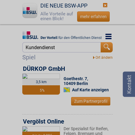
DIE NEUE BSW-APP
Alle Vorteile auf
mehr erfahren
einen Blick!
Startseite
Startseite
Jetzt BSW-Mitglied werden
Suche
Spiel
Login
DÜRKOP GmbH
Goethestr. 7
,
☎
0800 - 279 25 82
3,5 km
10409
Berlin
Auf Karte anzeigen
5%
Zum Partnerprofil
Vergölst Online
Der Spezialist für Reifen,
Felgen, Bremsen und