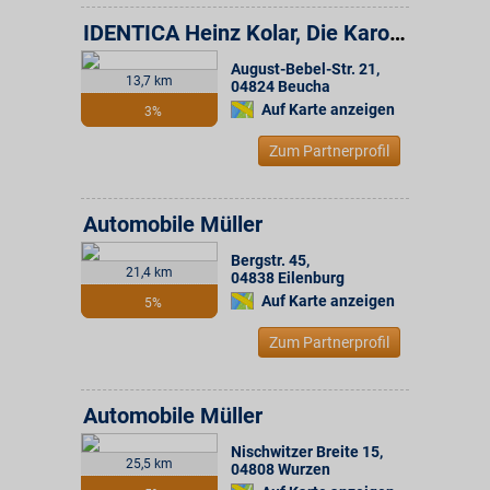
IDENTICA Heinz Kolar, Die Karosserie- und Lackexperten
August-Bebel-Str. 21
,
13,7 km
04824
Beucha
Auf Karte anzeigen
3%
Zum Partnerprofil
Automobile Müller
Bergstr. 45
,
21,4 km
04838
Eilenburg
Auf Karte anzeigen
5%
Zum Partnerprofil
Automobile Müller
Nischwitzer Breite 15
,
25,5 km
04808
Wurzen