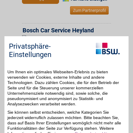
Zum Partnerprofil
Bosch Car Service Heyland
Bismarckstr. 53
,
31,5 km
Privatsphäre-
06749
Bitterfeld
Auf Karte anzeigen
5%
Einstellungen
Zum Partnerprofil
Um Ihnen ein optimales Webseiten-Erlebnis zu bieten
verwenden wir Cookies, externe Inhalte und andere
Autohaus Rebmann GmbH Filiale Bennstedt
Technologien. Dazu zählen Cookies, die für den Betrieb der
Seite und für die Steuerung unserer kommerziellen
An der Presse 8
,
Unternehmensziele notwendig sind, sowie solche, die
06198
Salzatal
pseudonymisiert und anonymisiert zu Statistik- und
Auf Karte anzeigen
Analysezwecken verarbeitet werden.
Sie können selbst entscheiden, welche Kategorien Sie
43,1 km
Zum Partnerprofil
jederzeit widerruflich zulassen möchten. Bitte beachten Sie,
5%
dass auf Basis Ihrer Einstellungen womöglich nicht mehr alle
Funktionalitäten der Seite zur Verfügung stehen. Weitere