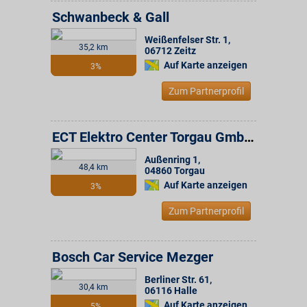
Schwanbeck & Gall
Weißenfelser Str. 1
,
35,2 km
06712
Zeitz
Auf Karte anzeigen
3%
Zum Partnerprofil
ECT Elektro Center Torgau GmbH Expert Fachmarkt
Außenring 1
,
48,4 km
04860
Torgau
Auf Karte anzeigen
3%
Zum Partnerprofil
Bosch Car Service Mezger
Berliner Str. 61
,
30,4 km
06116
Halle
Auf Karte anzeigen
5%