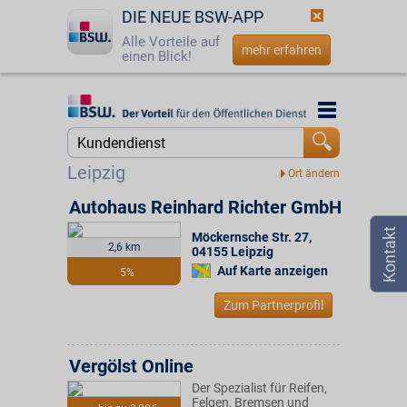
DIE NEUE BSW-APP
Alle Vorteile auf
mehr erfahren
einen Blick!
Startseite
Startseite
Jetzt BSW-Mitglied werden
Suche
Leipzig
Login
Autohaus Reinhard Richter GmbH
Möckernsche Str. 27
,
☎
0800 - 279 25 82
2,6 km
04155
Leipzig
Auf Karte anzeigen
5%
Zum Partnerprofil
Vergölst Online
Der Spezialist für Reifen,
Felgen, Bremsen und