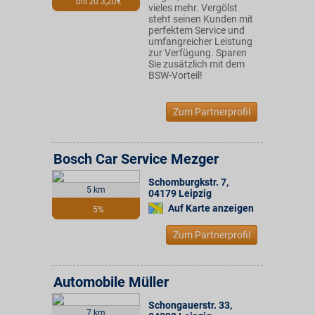
bis zu 3,20€
vieles mehr. Vergölst
steht seinen Kunden mit
perfektem Service und
umfangreicher Leistung
zur Verfügung. Sparen
Sie zusätzlich mit dem
BSW-Vorteil!
Zum Partnerprofil
Bosch Car Service Mezger
Schomburgkstr. 7
,
5 km
04179
Leipzig
Auf Karte anzeigen
5%
Zum Partnerprofil
Automobile Müller
Schongauerstr. 33
,
7 km