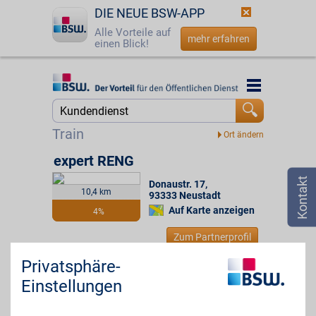
DIE NEUE BSW-APP
Alle Vorteile auf
mehr erfahren
einen Blick!
Startseite
Startseite
Jetzt BSW-Mitglied werden
Suche
Train
Login
expert RENG
Donaustr. 17
,
☎
0800 - 279 25 82
10,4 km
93333
Neustadt
Auf Karte anzeigen
4%
Zum Partnerprofil
Privatsphäre-
Vergölst Online
Einstellungen
Der Spezialist für Reifen,
Felgen, Bremsen und