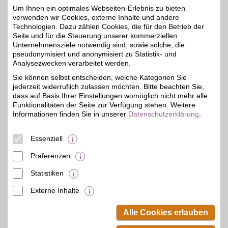
bis zu 3,20€
vieles mehr. Vergölst
Um Ihnen ein optimales Webseiten-Erlebnis zu bieten
steht seinen Kunden mit
verwenden wir Cookies, externe Inhalte und andere
perfektem Service und
Technologien. Dazu zählen Cookies, die für den Betrieb der
umfangreicher Leistung
Seite und für die Steuerung unserer kommerziellen
zur Verfügung. Sparen
Unternehmensziele notwendig sind, sowie solche, die
Sie zusätzlich mit dem
pseudonymisiert und anonymisiert zu Statistik- und
BSW-Vorteil!
Analysezwecken verarbeitet werden.
Sie können selbst entscheiden, welche Kategorien Sie
Zum Partnerprofil
jederzeit widerruflich zulassen möchten. Bitte beachten Sie,
dass auf Basis Ihrer Einstellungen womöglich nicht mehr alle
Funktionalitäten der Seite zur Verfügung stehen. Weitere
expert RENG
Informationen finden Sie in unserer
Datenschutzerklärung
.
Schäfflerstr. 10
,
21,1 km
Essenziell
93309
Kelheim
Auf Karte anzeigen
4%
Präferenzen
Zum Partnerprofil
Statistiken
Externe Inhalte
© BSW Verbraucher-Service
Beamten-Selbsthilfewerk GmbH.
Alle Cookies erlauben
Alle Rechte vorbehalten.