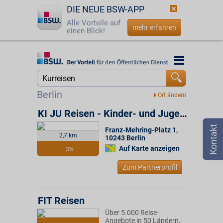
DIE NEUE BSW-APP
Alle Vorteile auf
mehr erfahren
einen Blick!
Startseite
Startseite
Jetzt BSW-Mitglied werden
Suche
Berlin
Login
KI JU Reisen - Kinder- und Jugendreisen
Franz-Mehring-Platz 1
,
☎
0800 - 279 25 82
2,7 km
10243
Berlin
Auf Karte anzeigen
3%
Zum Partnerprofil
FIT Reisen
Über 5.000 Reise-
Angebote in 50 Ländern.