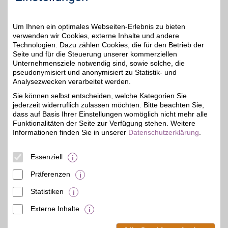
Zum Partnerprofil
Um Ihnen ein optimales Webseiten-Erlebnis zu bieten
Reisebüro Bergholz-Rehbrücke
verwenden wir Cookies, externe Inhalte und andere
Technologien. Dazu zählen Cookies, die für den Betrieb der
Arthur-Scheunert-Allee
Seite und für die Steuerung unserer kommerziellen
28,4 km
134
,
Unternehmensziele notwendig sind, sowie solche, die
14558
Nuthetal
pseudonymisiert und anonymisiert zu Statistik- und
3%
Auf Karte anzeigen
Analysezwecken verarbeitet werden.
Sie können selbst entscheiden, welche Kategorien Sie
Zum Partnerprofil
jederzeit widerruflich zulassen möchten. Bitte beachten Sie,
dass auf Basis Ihrer Einstellungen womöglich nicht mehr alle
Funktionalitäten der Seite zur Verfügung stehen. Weitere
TUI ReiseCenter Sambol
Informationen finden Sie in unserer
Datenschutzerklärung
.
Große Str. 23
,
32,7 km
Essenziell
15344
Strausberg
Auf Karte anzeigen
3%
Präferenzen
Zum Partnerprofil
Statistiken
Externe Inhalte
© BSW Verbraucher-Service