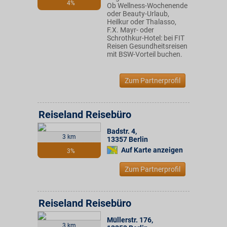
4%
Ob Wellness-Wochenende
oder Beauty-Urlaub,
Heilkur oder Thalasso,
F.X. Mayr- oder
Schrothkur-Hotel: bei FIT
Reisen Gesundheitsreisen
mit BSW-Vorteil buchen.
Zum Partnerprofil
Reiseland Reisebüro
Badstr. 4
,
3 km
13357
Berlin
Auf Karte anzeigen
3%
Zum Partnerprofil
Reiseland Reisebüro
Müllerstr. 176
,
3 km