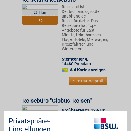
Reiseland ist
Deutschlands größte
25,1 km
unabhängige
Reisebürokette. Das
3%
Reisebüro hat Top-
Angebote für Last
Minute, Urlaubsreisen,
Flüge, Hotels, Mietwagen,
Kreuzfahrten und
Wintersport.
Sterncenter 4
,
14480
Potsdam
Auf Karte anzeigen
Zum Partnerprofil
Reisebüro "Globus-Reisen"
Großbeerenstr. 123-135
,
25,4 km
14482
Potsdam
Privatsphäre-
Auf Karte anzeigen
3%
Einstellungen