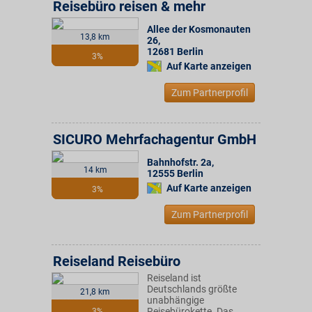
Reisebüro reisen & mehr
Allee der Kosmonauten
13,8 km
26
,
12681
Berlin
3%
Auf Karte anzeigen
Zum Partnerprofil
SICURO Mehrfachagentur GmbH
Bahnhofstr. 2a
,
14 km
12555
Berlin
Auf Karte anzeigen
3%
Zum Partnerprofil
Reiseland Reisebüro
Reiseland ist
Deutschlands größte
21,8 km
unabhängige
Reisebürokette. Das
3%