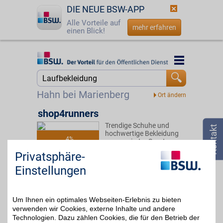
DIE NEUE BSW-APP
Alle Vorteile auf
mehr erfahren
einen Blick!
Startseite
Startseite
Jetzt BSW-Mitglied werden
Suche
Hahn bei Marienberg
Login
shop4runners
Trendige Schuhe und
☎
0800 - 279 25 82
hochwertige Bekleidung
4%
renommierter Sport-
Marken. Bei unserem
Privatsphäre-
Partner werden Läufer
fündig und können mit
Einstellungen
BSW-Vorteil bei der
Bestellung aus dem
vielfältigen Sortiment
noch dazu sparen.
Um Ihnen ein optimales Webseiten-Erlebnis zu bieten
verwenden wir Cookies, externe Inhalte und andere
Technologien. Dazu zählen Cookies, die für den Betrieb der