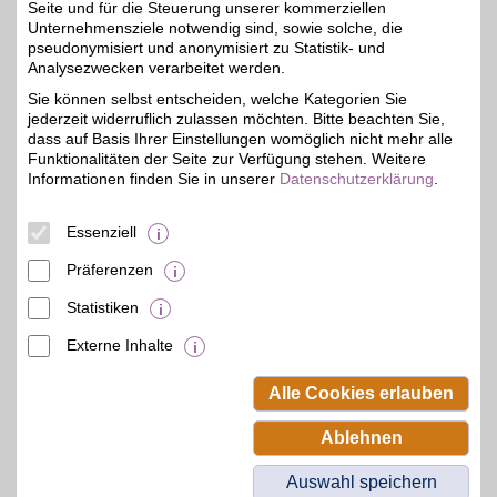
Zum Partnerprofil
Seite und für die Steuerung unserer kommerziellen
Unternehmensziele notwendig sind, sowie solche, die
pseudonymisiert und anonymisiert zu Statistik- und
Analysezwecken verarbeitet werden.
Intersport.de
Sie können selbst entscheiden, welche Kategorien Sie
Sportler aufgepasst: Ob
jederzeit widerruflich zulassen möchten. Bitte beachten Sie,
Ski-Alpin, Schwimmen,
4%
Radsport, Running,
dass auf Basis Ihrer Einstellungen womöglich nicht mehr alle
Teamsport oder Outdoor -
Funktionalitäten der Seite zur Verfügung stehen. Weitere
INTERSPORT hat für alle
Informationen finden Sie in unserer
Datenschutzerklärung
.
Sportiven und Aktiven die
richtige Sportbekleidung
und Ausrüstung für viele
Essenziell
Sportarten.
Präferenzen
Zum Partnerprofil
Statistiken
Externe Inhalte
© BSW Verbraucher-Service
Beamten-Selbsthilfewerk GmbH.
Alle Cookies erlauben
Alle Rechte vorbehalten.
Ablehnen
Auswahl speichern