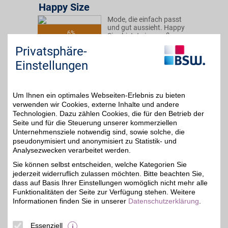
Happy Size
Mode, die einfach passt
und gut aussieht. Happy
6%
Size bietet eine große
Auswahl an aktueller
Privatsphäre-
Damenmode in starken
Größen mit bequemen
Einstellungen
Schnitten und modernen
Styles. Für ein gutes
Gefühl im Alltag. Vom
BSW-Vorteil profitieren.
Um Ihnen ein optimales Webseiten-Erlebnis zu bieten
verwenden wir Cookies, externe Inhalte und andere
Technologien. Dazu zählen Cookies, die für den Betrieb der
Zum Partnerprofil
Seite und für die Steuerung unserer kommerziellen
Unternehmensziele notwendig sind, sowie solche, die
pseudonymisiert und anonymisiert zu Statistik- und
Analysezwecken verarbeitet werden.
JAN VANDERSTORM
Sie können selbst entscheiden, welche Kategorien Sie
Mode sind keine Grenzen
jederzeit widerruflich zulassen möchten. Bitte beachten Sie,
gesetzt: Der Online-Shop
6%
für große Herrengrößen
dass auf Basis Ihrer Einstellungen womöglich nicht mehr alle
überzeugt mit lässig
Funktionalitäten der Seite zur Verfügung stehen. Weitere
moderner Kleidung in
Informationen finden Sie in unserer
Datenschutzerklärung
.
nordischem Design. Das
umfangreiche Sortiment
kleidet jeden Mann mit
Essenziell