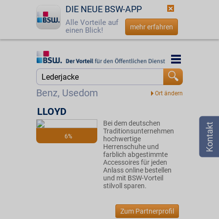
DIE NEUE BSW-APP
Alle Vorteile auf
mehr erfahren
einen Blick!
Startseite
Startseite
Jetzt BSW-Mitglied werden
Suche
Benz, Usedom
Login
LLOYD
Bei dem deutschen
☎
0800 - 279 25 82
Traditionsunternehmen
6%
hochwertige
Herrenschuhe und
farblich abgestimmte
Accessoires für jeden
Anlass online bestellen
und mit BSW-Vorteil
stilvoll sparen.
Zum Partnerprofil