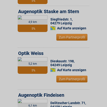
5%
Augenoptik Staske am Stern
Siegfriedstr. 1
,
4,9 km
04279
Leipzig
Auf Karte anzeigen
5%
Zum Partnerprofil
Optik Weiss
Dieskaustr. 198
,
5,2 km
04249
Leipzig
Auf Karte anzeigen
5%
Zum Partnerprofil
Augenoptik Findeisen
Delitzscher Landstr. 71
,
6,1 km
04158
Leipzig