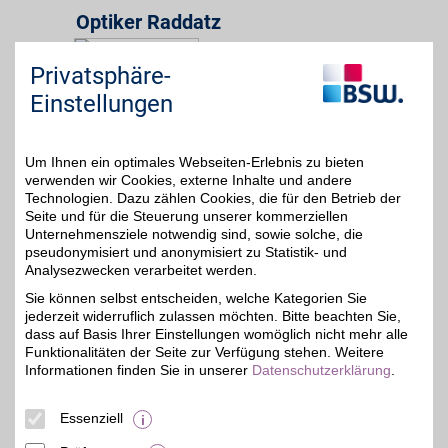
Optiker Raddatz
Gartenstr. 4
,
31,9 km
Privatsphäre-
04849
Bad Düben
Auf Karte anzeigen
5%
Einstellungen
Zum Partnerprofil
Um Ihnen ein optimales Webseiten-Erlebnis zu bieten
verwenden wir Cookies, externe Inhalte und andere
AS ANKE SCHATTSCHNEIDER OPTIK
Technologien. Dazu zählen Cookies, die für den Betrieb der
Seite und für die Steuerung unserer kommerziellen
Neustädter Passage 6
,
Unternehmensziele notwendig sind, sowie solche, die
34,7 km
06122
Halle
pseudonymisiert und anonymisiert zu Statistik- und
Auf Karte anzeigen
Analysezwecken verarbeitet werden.
6%
Sie können selbst entscheiden, welche Kategorien Sie
Zum Partnerprofil
jederzeit widerruflich zulassen möchten. Bitte beachten Sie,
dass auf Basis Ihrer Einstellungen womöglich nicht mehr alle
Funktionalitäten der Seite zur Verfügung stehen. Weitere
Marle Optik & Akustik
Informationen finden Sie in unserer
Datenschutzerklärung
.
Lange Str. 16
,
36,5 km
Essenziell
06780
Zörbig
Auf Karte anzeigen
5%