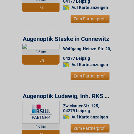
04177
Leipzig
Auf Karte anzeigen
5%
Zum Partnerprofil
Augenoptik Staske in Connewitz
Wolfgang-Heinze-Str. 20
,
3,5 km
04277
Leipzig
5%
Auf Karte anzeigen
Zum Partnerprofil
Augenoptik Ludewig, Inh. RKS Optik GmbH
Zwickauer Str. 125
,
04279
Leipzig
Auf Karte anzeigen
4,6 km
Zum Partnerprofil