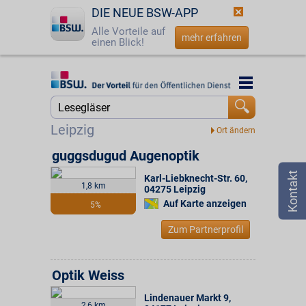
DIE NEUE BSW-APP
Alle Vorteile auf
mehr erfahren
einen Blick!
Startseite
Startseite
Jetzt BSW-Mitglied werden
Suche
Leipzig
Login
guggsdugud Augenoptik
Karl-Liebknecht-Str. 60
,
☎
0800 - 279 25 82
1,8 km
04275
Leipzig
Auf Karte anzeigen
5%
Zum Partnerprofil
Optik Weiss
Lindenauer Markt 9
,
2,6 km