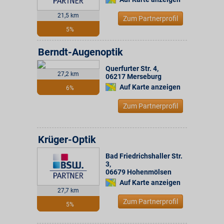
21,5 km
Zum Partnerprofil
5%
Berndt-Augenoptik
Querfurter Str. 4
,
27,2 km
06217
Merseburg
Auf Karte anzeigen
6%
Zum Partnerprofil
Krüger-Optik
Bad Friedrichshaller Str.
3
,
06679
Hohenmölsen
Auf Karte anzeigen
27,7 km
Zum Partnerprofil
5%