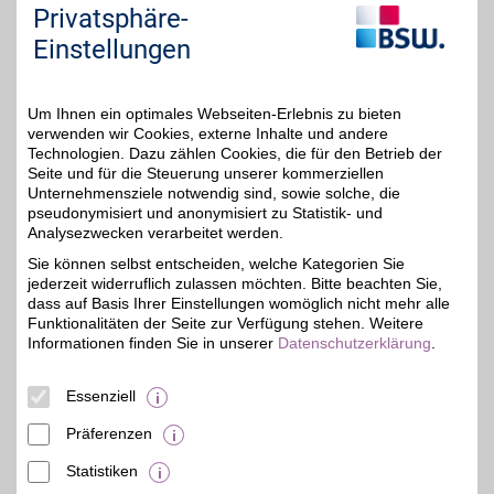
Privatsphäre-
Bei unserem Partner aus
einer großen Auswahl
Einstellungen
bis zu 6%
moderner Möbel sowie
Wohnaccessoires
bestellen und das
Zuhause innovativ
Um Ihnen ein optimales Webseiten-Erlebnis zu bieten
designen. Qualitativ,
verwenden wir Cookies, externe Inhalte und andere
charakterstark und
Technologien. Dazu zählen Cookies, die für den Betrieb der
nachhaltig. Mit BSW-
Seite und für die Steuerung unserer kommerziellen
Vorteil sparen.
Unternehmensziele notwendig sind, sowie solche, die
pseudonymisiert und anonymisiert zu Statistik- und
Analysezwecken verarbeitet werden.
Zum Partnerprofil
Sie können selbst entscheiden, welche Kategorien Sie
jederzeit widerruflich zulassen möchten. Bitte beachten Sie,
dass auf Basis Ihrer Einstellungen womöglich nicht mehr alle
SIP Scootershop
Funktionalitäten der Seite zur Verfügung stehen. Weitere
Einer der führenden
Informationen finden Sie in unserer
Datenschutzerklärung
.
Shops für Motorroller
bis zu 3%
Zubehör, Tuning und
Ersatzteile weltweit. Mit
Essenziell
BSW-Vorteil sparen.
Präferenzen
Zum Partnerprofil
Statistiken