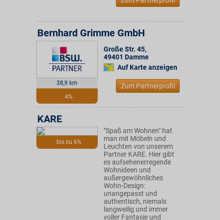
Zum Partnerprofil
Bernhard Grimme GmbH
Große Str. 45
,
49401
Damme
Auf Karte anzeigen
38,9 km
Zum Partnerprofil
4%
KARE
"Spaß am Wohnen" hat
man mit Möbeln und
bis zu 6%
Leuchten von unserem
Partner KARE. Hier gibt
es aufsehenerregende
Wohnideen und
außergewöhnliches
Wohn-Design:
unangepasst und
authentisch, niemals
langweilig und immer
voller Fantasie und