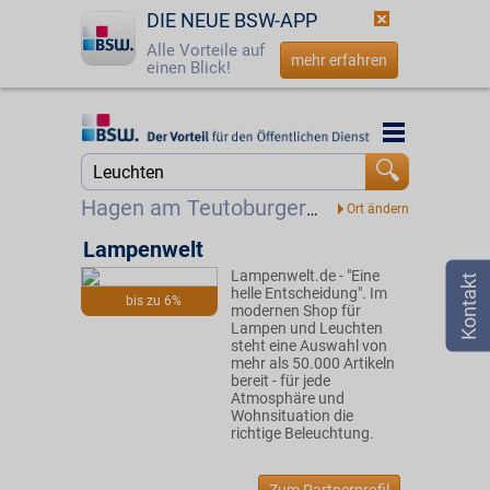
DIE NEUE BSW-APP
Alle Vorteile auf
mehr erfahren
einen Blick!
Startseite
Startseite
Jetzt BSW-Mitglied werden
Suche
Hagen am Teutoburger Wald
Login
Lampenwelt
Lampenwelt.de - "Eine
☎
0800 - 279 25 82
helle Entscheidung". Im
bis zu 6%
modernen Shop für
Lampen und Leuchten
steht eine Auswahl von
mehr als 50.000 Artikeln
bereit - für jede
Atmosphäre und
Wohnsituation die
richtige Beleuchtung.