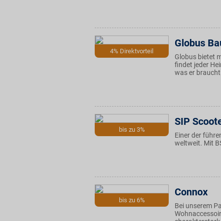
Globus Ba
4% Direktvorteil
Globus bietet 
findet jeder H
was er braucht
SIP Scoot
bis zu 3%
Einer der führe
weltweit. Mit B
Connox
bis zu 6%
Bei unserem Pa
Wohnaccessoire