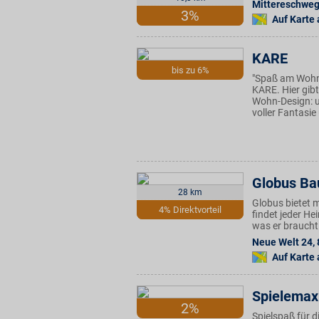
Mittereschweg
3%
Auf Karte
KARE
bis zu 6%
"Spaß am Wohn
KARE. Hier gi
Wohn-Design: u
voller Fantasie
Globus Ba
28 km
Globus bietet 
4% Direktvorteil
findet jeder H
was er braucht
Neue Welt 24
,
Auf Karte
Spielemax
2%
Spielspaß für d