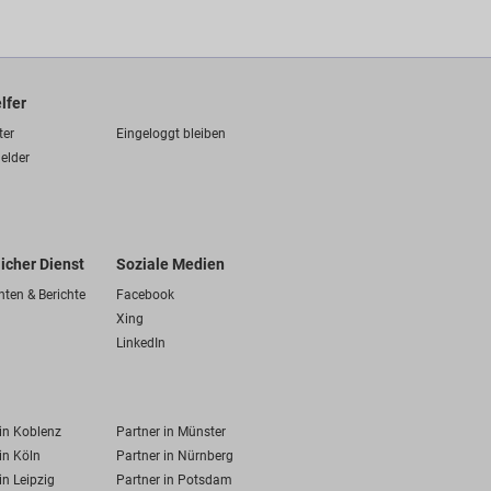
lfer
ter
Eingeloggt bleiben
elder
licher Dienst
Soziale Medien
hten & Berichte
Facebook
Xing
LinkedIn
 in Koblenz
Partner in Münster
in Köln
Partner in Nürnberg
in Leipzig
Partner in Potsdam