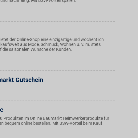
 und nachhaltig. Mit BSW-Vorteil sparen.
etet der Online-Shop eine einzigartige und wöchentlich
kaufswelt aus Mode, Schmuck, Wohnen u. v. m. stets
 die saisonalen Wünsche der Kunden.
arkt Gutschein
de
0 Produkten im Online Baumarkt Heimwerkerprodukte für
n bequem online bestellen. Mit BSW-Vorteil beim Kauf