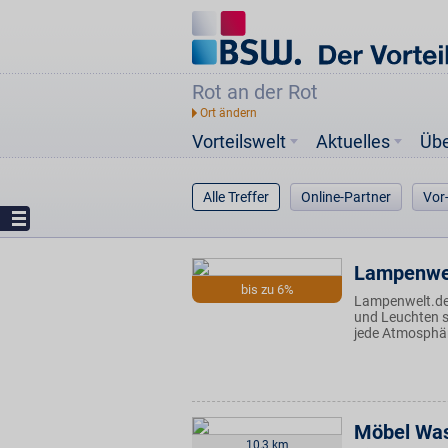
Rot an der Rot
Vorteilswelt
Aktuelles
Üb
Alle Treffer
Online-Partner
Vor
Lampenwe
bis zu 6%
Lampenwelt.de 
und Leuchten st
jede Atmosphär
Möbel Wa
10,3 km