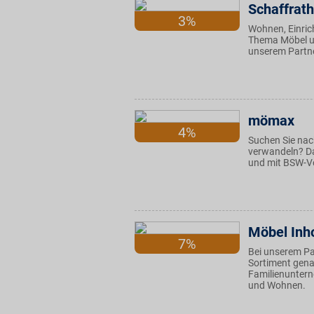
Schaffrath
3%
Wohnen, Einrich
Thema Möbel un
unserem Partne
mömax
4%
Suchen Sie nac
verwandeln? Da
und mit BSW-Vo
Möbel Inh
7%
Bei unserem Pa
Sortiment genau
Familienuntern
und Wohnen.