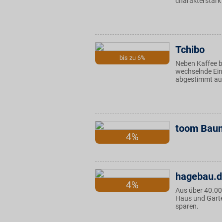
charakterstark
Tchibo
bis zu 6%
Neben Kaffee bi
wechselnde Ein
abgestimmt auf
toom Baum
4%
hagebau.
4%
Aus über 40.00
Haus und Garte
sparen.