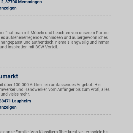
 2
,
87700
Memmingen
 anzeigen
en" hat man mit Möbeln und Leuchten von unserem Partner
bt es aufsehenerregende Wohnideen und außergewöhnliches
nangepasst und authentisch, niemals langweilig und immer
 und Inspiration mit BSW-Vorteil.
umarkt
mit über 100.000 Artikeln ein umfassendes Angebot. Hier
eimwerker und Handwerker, vom Anfänger bis zum Profi, alles
 und vieles mehr.
88471
Laupheim
 anzeigen
ie ganze Familie. Von Klassikern über kreative Lernspiele bis