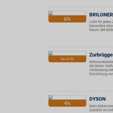
BRILONER
6%
Licht für jedes
besondere Akze
Raum. Mit BSW-V
Zurbrügge
bis zu 5%
Wohnambiente a
die Werte: Vielf
Verbindung mit 
Einrichtung vo
DYSON
4%
Beim bekannten
Zubehör im Onl