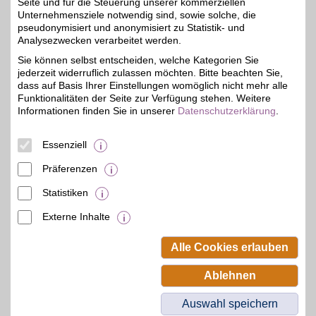
Seite und für die Steuerung unserer kommerziellen
Unternehmensziele notwendig sind, sowie solche, die
Coolblue
pseudonymisiert und anonymisiert zu Statistik- und
coolblue bietet
Analysezwecken verarbeitet werden.
Haushalts- und
2%
Sie können selbst entscheiden, welche Kategorien Sie
Elektrogeräte von A bis Z.
jederzeit widerruflich zulassen möchten. Bitte beachten Sie,
Das eigene
Liefernetzwerk verspricht
dass auf Basis Ihrer Einstellungen womöglich nicht mehr alle
eine Lieferung schon am
Funktionalitäten der Seite zur Verfügung stehen. Weitere
nächsten Tag. Das
Informationen finden Sie in unserer
Datenschutzerklärung
.
Experten-Team von
coolblue steht Ihnen
gerne zur Seite. Sparen
Essenziell
Sie jetzt mit BSW-Vorteil.
Präferenzen
Zum Partnerprofil
Statistiken
Externe Inhalte
© BSW Verbraucher-Service
Beamten-Selbsthilfewerk GmbH.
Alle Cookies erlauben
Alle Rechte vorbehalten.
Ablehnen
Auswahl speichern