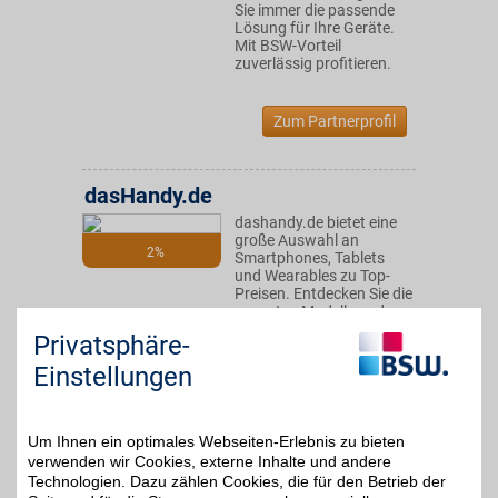
Sie immer die passende
Lösung für Ihre Geräte.
Mit BSW-Vorteil
zuverlässig profitieren.
Zum Partnerprofil
dasHandy.de
dashandy.de bietet eine
große Auswahl an
2%
Smartphones, Tablets
und Wearables zu Top-
Preisen. Entdecken Sie die
neuesten Modelle und
profitieren Sie von
Privatsphäre-
schnellen Lieferungen
und erstklassigem
Einstellungen
Service. Jetzt mit BSW-
Vorteil sparen!
Um Ihnen ein optimales Webseiten-Erlebnis zu bieten
Zum Partnerprofil
verwenden wir Cookies, externe Inhalte und andere
Technologien. Dazu zählen Cookies, die für den Betrieb der