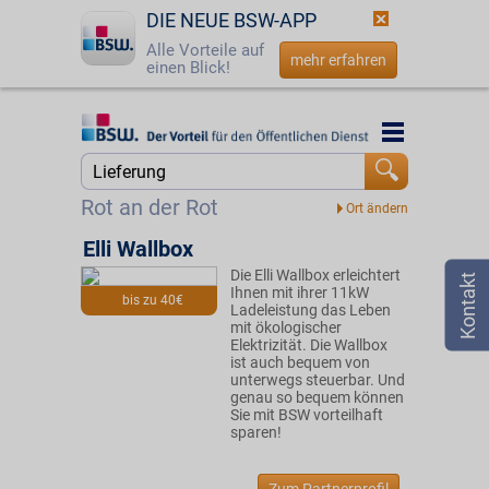
DIE NEUE BSW-APP
Alle Vorteile auf
mehr erfahren
einen Blick!
Startseite
Startseite
Jetzt BSW-Mitglied werden
Suche
Rot an der Rot
Login
Elli Wallbox
Die Elli Wallbox erleichtert
☎
0800 - 279 25 82
Ihnen mit ihrer 11kW
bis zu 40€
Ladeleistung das Leben
mit ökologischer
Elektrizität. Die Wallbox
ist auch bequem von
unterwegs steuerbar. Und
genau so bequem können
Sie mit BSW vorteilhaft
sparen!