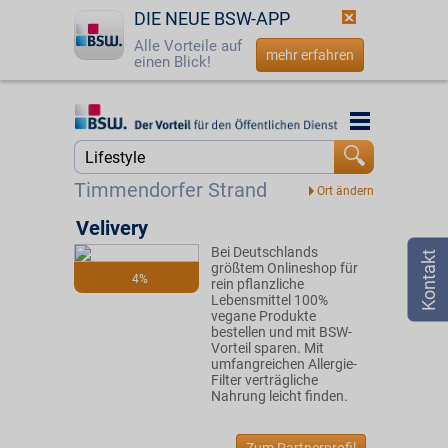
DIE NEUE BSW-APP
Alle Vorteile auf
mehr erfahren
einen Blick!
Startseite
Startseite
Jetzt BSW-Mitglied werden
Suche
Timmendorfer Strand
Login
Velivery
Bei Deutschlands
☎
0800 - 279 25 82
größtem Onlineshop für
4%
rein pflanzliche
Lebensmittel 100%
vegane Produkte
bestellen und mit BSW-
Vorteil sparen. Mit
umfangreichen Allergie-
Filter verträgliche
Nahrung leicht finden.