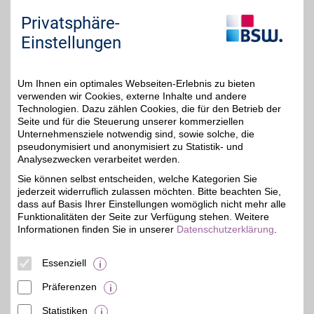
Hier finden Sie alles, was
das Herz begehrt. Als
Privatsphäre-
BSW-Mitglied vom Vorteil
profitieren.
Einstellungen
Zum Partnerprofil
Um Ihnen ein optimales Webseiten-Erlebnis zu bieten
verwenden wir Cookies, externe Inhalte und andere
Technologien. Dazu zählen Cookies, die für den Betrieb der
baum-bmwshop24.de
Seite und für die Steuerung unserer kommerziellen
Unternehmensziele notwendig sind, sowie solche, die
Für Ihren BMW, Mini oder
pseudonymisiert und anonymisiert zu Statistik- und
Ihr BMW-Motorrad. Von
4%
praktischen Accessoires
Analysezwecken verarbeitet werden.
bis zu hochwertigen
Sie können selbst entscheiden, welche Kategorien Sie
Original-Ersatzteilen
jederzeit widerruflich zulassen möchten. Bitte beachten Sie,
finden Sie alles für
Komfort, Pflege und
dass auf Basis Ihrer Einstellungen womöglich nicht mehr alle
Fahrfreude. So ist Ihr
Funktionalitäten der Seite zur Verfügung stehen. Weitere
Fahrzeug bestens
Informationen finden Sie in unserer
Datenschutzerklärung
.
ausgestattet und
individuell gestaltet. Mit
BSW-Vorteil wird Ihre
Essenziell
Auswahl noch attraktiver.
Präferenzen
Zum Partnerprofil
Statistiken