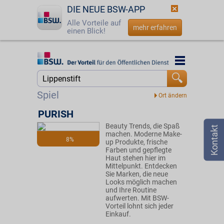
DIE NEUE BSW-APP
Alle Vorteile auf
mehr erfahren
einen Blick!
Startseite
Startseite
Jetzt BSW-Mitglied werden
Suche
Spiel
Login
PURISH
Beauty Trends, die Spaß
☎
0800 - 279 25 82
machen. Moderne Make-
8%
up Produkte, frische
Farben und gepflegte
Haut stehen hier im
Mittelpunkt. Entdecken
Sie Marken, die neue
Looks möglich machen
und Ihre Routine
aufwerten. Mit BSW-
Vorteil lohnt sich jeder
Einkauf.