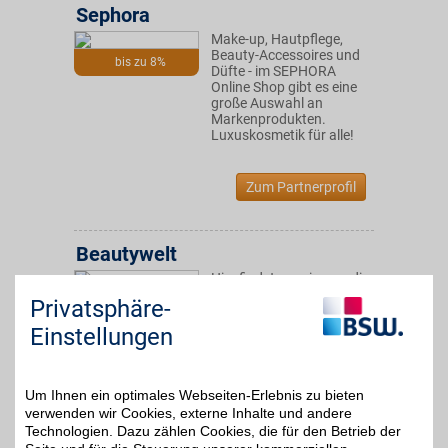
Sephora
Make-up, Hautpflege,
Beauty-Accessoires und
bis zu 8%
Düfte - im SEPHORA
Online Shop gibt es eine
große Auswahl an
Markenprodukten.
Luxuskosmetik für alle!
Zum Partnerprofil
Beautywelt
Hier findet man immer die
aktuellsten Trends zum
Privatsphäre-
2%
Thema Düfte,
Pflegeprodukte, Make-up
Einstellungen
und mehr. Sich selbst
verwöhnen und mit BSW
dabei noch sparen!
Um Ihnen ein optimales Webseiten-Erlebnis zu bieten
verwenden wir Cookies, externe Inhalte und andere
Zum Partnerprofil
Technologien. Dazu zählen Cookies, die für den Betrieb der