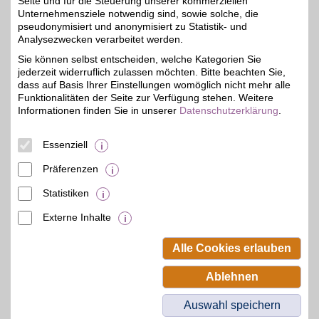
Seite und für die Steuerung unserer kommerziellen
Unternehmensziele notwendig sind, sowie solche, die
pseudonymisiert und anonymisiert zu Statistik- und
Yves Rocher
Analysezwecken verarbeitet werden.
Yves Rocher - die
Sie können selbst entscheiden, welche Kategorien Sie
Pflanzenkosmetik:
bis zu 6%
jederzeit widerruflich zulassen möchten. Bitte beachten Sie,
Gesichtspflege, Make-up,
Düfte, Haarpflege,
dass auf Basis Ihrer Einstellungen womöglich nicht mehr alle
Sonnencreme gibt es bei
Funktionalitäten der Seite zur Verfügung stehen. Weitere
dem französischen
Informationen finden Sie in unserer
Datenschutzerklärung
.
Beauty-Hersteller. Alles
auf pflanzlicher Basis und
wissenschaftlich
Essenziell
erforscht!
Präferenzen
Zum Partnerprofil
Statistiken
Externe Inhalte
© BSW Verbraucher-Service
Beamten-Selbsthilfewerk GmbH.
Alle Cookies erlauben
Alle Rechte vorbehalten.
Ablehnen
Auswahl speichern