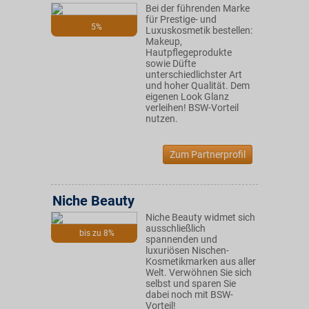
Bei der führenden Marke
für Prestige- und
5%
Luxuskosmetik bestellen:
Makeup,
Hautpflegeprodukte
sowie Düfte
unterschiedlichster Art
und hoher Qualität. Dem
eigenen Look Glanz
verleihen! BSW-Vorteil
nutzen.
Zum Partnerprofil
Niche Beauty
Niche Beauty widmet sich
ausschließlich
bis zu 8%
spannenden und
luxuriösen Nischen-
Kosmetikmarken aus aller
Welt. Verwöhnen Sie sich
selbst und sparen Sie
dabei noch mit BSW-
Vorteil!