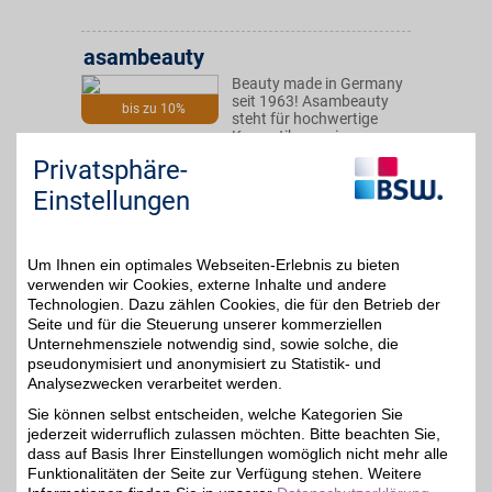
asambeauty
Beauty made in Germany
seit 1963! Asambeauty
bis zu 10%
steht für hochwertige
Kosmetik aus eigener
Forschung und vereint
Privatsphäre-
dabei pflanzliche und
modernste Hightech-
Einstellungen
Wirkstoffe. Mit BSW-
Vorteil bestellen und sich
verwöhnen.
Um Ihnen ein optimales Webseiten-Erlebnis zu bieten
verwenden wir Cookies, externe Inhalte und andere
Zum Partnerprofil
Technologien. Dazu zählen Cookies, die für den Betrieb der
Seite und für die Steuerung unserer kommerziellen
Unternehmensziele notwendig sind, sowie solche, die
pseudonymisiert und anonymisiert zu Statistik- und
Clinique
Analysezwecken verarbeitet werden.
Dermatologisch
Sie können selbst entscheiden, welche Kategorien Sie
bestätigte Hautkosmetik:
5%
jederzeit widerruflich zulassen möchten. Bitte beachten Sie,
Aus den zahlreichen
wirksamen und
dass auf Basis Ihrer Einstellungen womöglich nicht mehr alle
parfümfreien Artikeln
Funktionalitäten der Seite zur Verfügung stehen. Weitere
bestellen und den Look