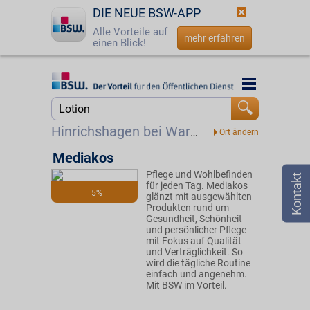
DIE NEUE BSW-APP
Alle Vorteile auf
mehr erfahren
einen Blick!
Startseite
Startseite
Jetzt BSW-Mitglied werden
Suche
Hinrichshagen bei Waren
Login
Mediakos
Pflege und Wohlbefinden
☎
0800 - 279 25 82
für jeden Tag. Mediakos
5%
glänzt mit ausgewählten
Produkten rund um
Gesundheit, Schönheit
und persönlicher Pflege
mit Fokus auf Qualität
und Verträglichkeit. So
wird die tägliche Routine
einfach und angenehm.
Mit BSW im Vorteil.