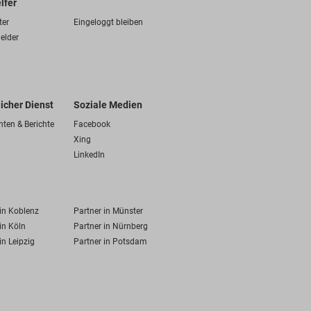
lfer
ter
Eingeloggt bleiben
elder
licher Dienst
Soziale Medien
hten & Berichte
Facebook
Xing
LinkedIn
 in Koblenz
Partner in Münster
in Köln
Partner in Nürnberg
in Leipzig
Partner in Potsdam