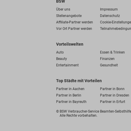
BSW
Über uns
Impressum
Stellenangebote
Datenschutz
Affiliate-Partner werden
Cookie-Einstellung
Vor Ort Partner werden
Teilnahmebedingu
Vorteilswelten
Auto
Essen & Trinken
Beauty
Finanzen
Entertainment
Gesundheit
Top Städte mit Vorteilen
Partner in Aachen
Partner in Bonn
Partner in Berlin
Partner in Dresden
Partner in Bayreuth
Partner in Erfurt
© BSW Verbraucher-Service
Beamten-Selbsthil
Alle Rechte vorbehalten.