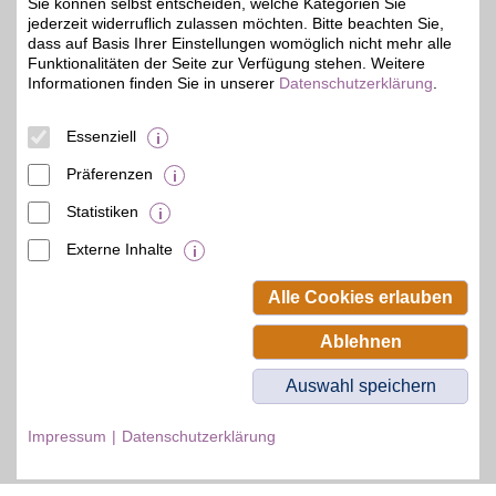
Hause, unterwegs,
Sie können selbst entscheiden, welche Kategorien Sie
zeitversetzt oder im
jederzeit widerruflich zulassen möchten. Bitte beachten Sie,
Rückblick. Jetzt das
dass auf Basis Ihrer Einstellungen womöglich nicht mehr alle
umfangreiche
Funktionalitäten der Seite zur Verfügung stehen. Weitere
Sportangebot genießen
Informationen finden Sie in unserer
Datenschutzerklärung
.
und BSW-Vorteil sichern.
Essenziell
Zum Partnerprofil
Präferenzen
Statistiken
© BSW Verbraucher-Service
Beamten-Selbsthilfewerk GmbH.
Externe Inhalte
Alle Rechte vorbehalten.
Alle Cookies erlauben
Ablehnen
Auswahl speichern
Impressum
Datenschutzerklärung