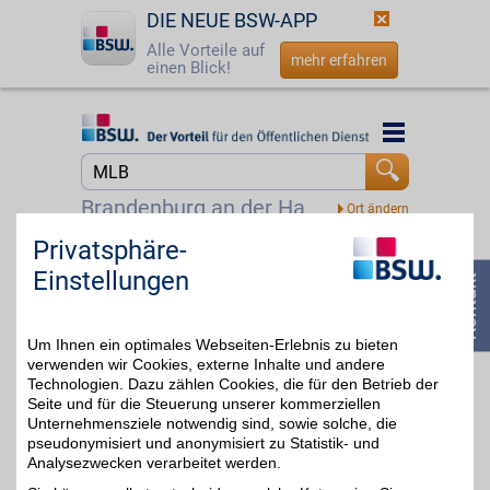
DIE NEUE BSW-APP
Alle Vorteile auf
mehr erfahren
einen Blick!
Startseite
Startseite
Jetzt BSW-Mitglied werden
Suche
Brandenburg an der Havel
Login
Privatsphäre-
DAZN Gutschein
Einstellungen
☎
0800 - 279 25 82
Zum Partnerprofil
4%
Um Ihnen ein optimales Webseiten-Erlebnis zu bieten
verwenden wir Cookies, externe Inhalte und andere
DAZN
Technologien. Dazu zählen Cookies, die für den Betrieb der
Seite und für die Steuerung unserer kommerziellen
Mit dem Livesport-
Streamingdienst über
Unternehmensziele notwendig sind, sowie solche, die
bis zu 20€
8.000
pseudonymisiert und anonymisiert zu Statistik- und
Sportübertragungen pro
Analysezwecken verarbeitet werden.
Jahr erleben: von zu