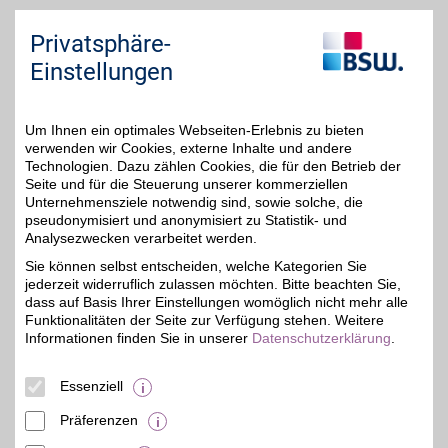
smartmobil.de
Privatsphäre-
Innovative Mobilfunk-
Einstellungen
Lösungen für Privat- und
BSW-Vorteil
Firmenkunden mit
flexiblen, preisführenden
Tarifmodellen sowie einer
Um Ihnen ein optimales Webseiten-Erlebnis zu bieten
großen Auswahl an
verwenden wir Cookies, externe Inhalte und andere
Smartphones. Mit BSW-
Technologien. Dazu zählen Cookies, die für den Betrieb der
Vorteil noch günstiger!
Seite und für die Steuerung unserer kommerziellen
Unternehmensziele notwendig sind, sowie solche, die
pseudonymisiert und anonymisiert zu Statistik- und
Zum Partnerprofil
Analysezwecken verarbeitet werden.
Sie können selbst entscheiden, welche Kategorien Sie
jederzeit widerruflich zulassen möchten. Bitte beachten Sie,
winSIM
dass auf Basis Ihrer Einstellungen womöglich nicht mehr alle
Die günstigen
Funktionalitäten der Seite zur Verfügung stehen. Weitere
Smartphone-Tarife von
Informationen finden Sie in unserer
Datenschutzerklärung
.
BSW-Vorteil
winSIM überzeugen
durch ihre guten
Leistungen zum
Essenziell
attraktiven Preis.
Präferenzen