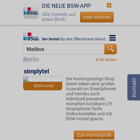
DIE NEUE BSW-APP
Alle Vorteile auf
mehr erfahren
einen Blick!
Startseite
Startseite
Jetzt BSW-Mitglied werden
Suche
Berlin
Login
simplytel
Der kostengünstige Shop
☎
0800 - 279 25 82
bietet neben einer großen
BSW-Vorteil
Auswahl an Smartphones
und Handys auch
individuell passende,
monatlich kündbare LTE
Smartphone-Tarife.
Online bestellen und mit
BSW-Vorteil sparen.
Zum Partnerprofil