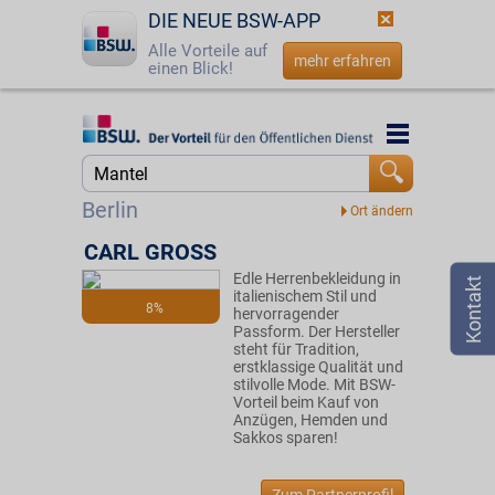
DIE NEUE BSW-APP
Alle Vorteile auf
mehr erfahren
einen Blick!
Startseite
Startseite
Jetzt BSW-Mitglied werden
Suche
Berlin
Login
CARL GROSS
Edle Herrenbekleidung in
☎
0800 - 279 25 82
italienischem Stil und
8%
hervorragender
Passform. Der Hersteller
steht für Tradition,
erstklassige Qualität und
stilvolle Mode. Mit BSW-
Vorteil beim Kauf von
Anzügen, Hemden und
Sakkos sparen!