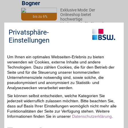
Bogner
Exklusive Mode: Der
Onlineshop bietet
bis zu 6%
hochwertige
Markenmode für Sie und
Ihn. Hosen, Jacken und
Privatsphäre-
Schuhe in höchster
Qualität online bestellen
Einstellungen
und mit BSW-Vorteil
stylisch sparen.
Um Ihnen ein optimales Webseiten-Erlebnis zu bieten
Zum Partnerprofil
verwenden wir Cookies, externe Inhalte und andere
Technologien. Dazu zählen Cookies, die für den Betrieb der
Seite und für die Steuerung unserer kommerziellen
Unternehmensziele notwendig sind, sowie solche, die
Strellson
pseudonymisiert und anonymisiert zu Statistik- und
Strellson - Mode für
Analysezwecken verarbeitet werden.
Männer, die wissen was
bis zu 8%
Sie können selbst entscheiden, welche Kategorien Sie
sie wollen und ihren Weg
jederzeit widerruflich zulassen möchten. Bitte beachten Sie,
gehen. Wer auf der Suche
nach Klarheit,
dass auf Basis Ihrer Einstellungen womöglich nicht mehr alle
Leidenschaft und
Funktionalitäten der Seite zur Verfügung stehen. Weitere
absoluter Qualität ist, ist
Informationen finden Sie in unserer
Datenschutzerklärung
.
mit dem Fashionlabel
immer richtig angezogen!