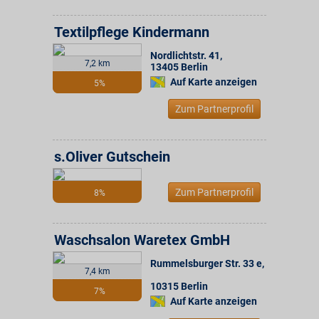
Textilpflege Kindermann
Nordlichtstr. 41
,
7,2 km
13405
Berlin
Auf Karte anzeigen
5%
Zum Partnerprofil
s.Oliver Gutschein
Zum Partnerprofil
8%
Waschsalon Waretex GmbH
Rummelsburger Str. 33 e
,
7,4 km
10315
Berlin
7%
Auf Karte anzeigen