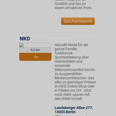
Qualität und das zu
einem attraktiven Preis.
Zum Partnerprofil
NKD
Aktuelle Mode für die
ganze Familie,
6,3 km
funktionale
Sportbekleidung über
5%
Heimtextilien und
saisonale
Dekorationsartikel bis hin
zu ausgewählten
Markensortimenten- das
alles zu günstigen Preisen
im NKD Online-Shop oder
in Filialen vor Ort. Jetzt
noch mehr sparen mit
dem BSW-Vorteil!
Landsberger Allee 277
,
13055
Berlin