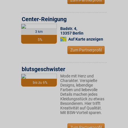
Zum Partnerprofil
Center-Reinigung
Badstr. 4
,
3 km
13357
Berlin
Auf Karte anzeigen
5%
Zum Partnerprofil
blutsgeschwister
Mode mit Herz und
Charakter. Verspielte
bis zu 6%
Designs, lebendige
Farben und liebevolle
Details machen jedes
Kleidungsstück zu etwas
Besonderem. Hier trifft
Kreativität auf Qualität.
Mit BSW-Vorteil sparen.
Zum Partnerprofil