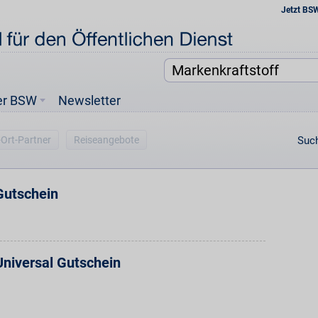
Jetzt BS
er BSW
Newsletter
-Ort-Partner
Reiseangebote
Such
utschein
niversal Gutschein