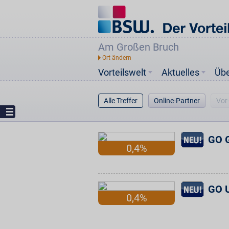
Am Großen Bruch
Vorteilswelt
Aktuelles
Üb
Alle Treffer
Online-Partner
Vor
GO G
0,4%
GO U
0,4%