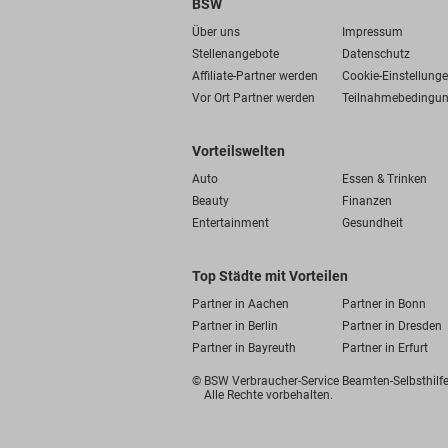
BSW
Über uns
Impressum
Stellenangebote
Datenschutz
Affiliate-Partner werden
Cookie-Einstellung
Vor Ort Partner werden
Teilnahmebedingu
Vorteilswelten
Auto
Essen & Trinken
Beauty
Finanzen
Entertainment
Gesundheit
Top Städte mit Vorteilen
Partner in Aachen
Partner in Bonn
Partner in Berlin
Partner in Dresden
Partner in Bayreuth
Partner in Erfurt
© BSW Verbraucher-Service
Beamten-Selbsthil
Alle Rechte vorbehalten.