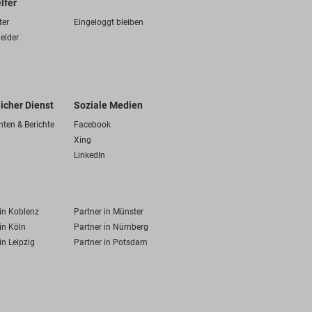
lfer
ter
Eingeloggt bleiben
elder
licher Dienst
Soziale Medien
hten & Berichte
Facebook
Xing
LinkedIn
 in Koblenz
Partner in Münster
in Köln
Partner in Nürnberg
in Leipzig
Partner in Potsdam