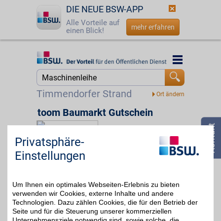
DIE NEUE BSW-APP
Alle Vorteile auf
mehr erfahren
einen Blick!
Startseite
Startseite
Jetzt BSW-Mitglied werden
Suche
Timmendorfer Strand
Login
toom Baumarkt Gutschein
☎
0800 - 279 25 82
Zum Partnerprofil
4%
Privatsphäre-
Einstellungen
hagebaumarkt Wismar
Um Ihnen ein optimales Webseiten-Erlebnis zu bieten
Werftstr. 2
,
44,5 km
verwenden wir Cookies, externe Inhalte und andere
23966
Wismar
Technologien. Dazu zählen Cookies, die für den Betrieb der
Auf Karte anzeigen
3%
Seite und für die Steuerung unserer kommerziellen
Unternehmensziele notwendig sind, sowie solche, die