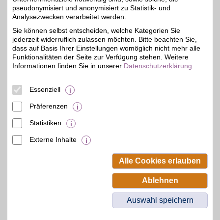
Zum Partnerprofil
pseudonymisiert und anonymisiert zu Statistik- und
Analysezwecken verarbeitet werden.
Sie können selbst entscheiden, welche Kategorien Sie
hagebau.de
jederzeit widerruflich zulassen möchten. Bitte beachten Sie,
Aus über 40.000
dass auf Basis Ihrer Einstellungen womöglich nicht mehr alle
Produkten im Online
Funktionalitäten der Seite zur Verfügung stehen. Weitere
4%
Baumarkt
Informationen finden Sie in unserer
Datenschutzerklärung
.
Heimwerkerprodukte für
Haus und Garten bequem
online bestellen. Mit BSW-
Essenziell
Vorteil beim Kauf sparen.
Präferenzen
Zum Partnerprofil
Statistiken
Externe Inhalte
© BSW Verbraucher-Service
Beamten-Selbsthilfewerk GmbH.
Alle Cookies erlauben
Alle Rechte vorbehalten.
Ablehnen
Auswahl speichern