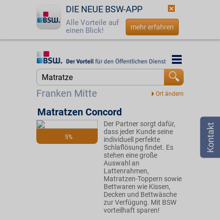
DIE NEUE BSW-APP
Alle Vorteile auf
mehr erfahren
einen Blick!
Startseite
Startseite
Jetzt BSW-Mitglied werden
Suche
Franken Mitte
Login
Matratzen Concord
Der Partner sorgt dafür,
☎
0800 - 279 25 82
dass jeder Kunde seine
5%
individuell perfekte
Schlaflösung findet. Es
stehen eine große
Auswahl an
Lattenrahmen,
Matratzen-Toppern sowie
Bettwaren wie Kissen,
Decken und Bettwäsche
zur Verfügung. Mit BSW
vorteilhaft sparen!