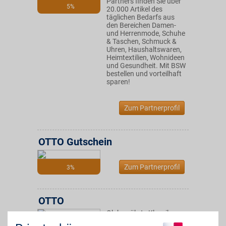
Partners finden Sie über
5%
20.000 Artikel des
täglichen Bedarfs aus
den Bereichen Damen-
und Herrenmode, Schuhe
& Taschen, Schmuck &
Uhren, Haushaltswaren,
Heimtextilien, Wohnideen
und Gesundheit. Mit BSW
bestellen und vorteilhaft
sparen!
Zum Partnerprofil
OTTO Gutschein
Zum Partnerprofil
3%
OTTO
Ob bewährte Klassiker
oder brandneue Trends:
bis zu 15€