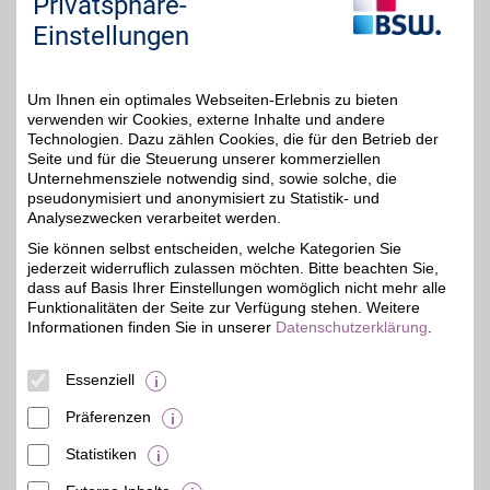
Privatsphäre-
Als Deutschlands größter
Onlinehändler für Fashion
Einstellungen
und Lifestyle bietet OTTO
eine riesige Auswahl an
Mode, Möbeln,
Multimedia & mehr!
Um Ihnen ein optimales Webseiten-Erlebnis zu bieten
verwenden wir Cookies, externe Inhalte und andere
Technologien. Dazu zählen Cookies, die für den Betrieb der
Zum Partnerprofil
Seite und für die Steuerung unserer kommerziellen
Unternehmensziele notwendig sind, sowie solche, die
pseudonymisiert und anonymisiert zu Statistik- und
Analysezwecken verarbeitet werden.
KLiNGEL
Sie können selbst entscheiden, welche Kategorien Sie
Im bekannten und
jederzeit widerruflich zulassen möchten. Bitte beachten Sie,
traditionsreichen
5%
Versandhaus online aus
dass auf Basis Ihrer Einstellungen womöglich nicht mehr alle
einer riesigen Vielfalt an
Funktionalitäten der Seite zur Verfügung stehen. Weitere
Mode, Schuhe, Schmuck,
Informationen finden Sie in unserer
Datenschutzerklärung
.
Wohnartikel und
Accessoires bestellen und
mit BSW-Vorteil beim
Essenziell
Shopping sparen.
Präferenzen
Zum Partnerprofil
Statistiken