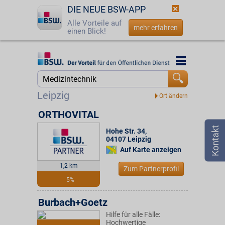
DIE NEUE BSW-APP
Alle Vorteile auf
mehr erfahren
einen Blick!
Startseite
Startseite
Jetzt BSW-Mitglied werden
Suche
Leipzig
Login
ORTHOVITAL
Hohe Str. 34
,
☎
0800 - 279 25 82
04107
Leipzig
Auf Karte anzeigen
1,2 km
Zum Partnerprofil
5%
Burbach+Goetz
Hilfe für alle Fälle:
Hochwertige