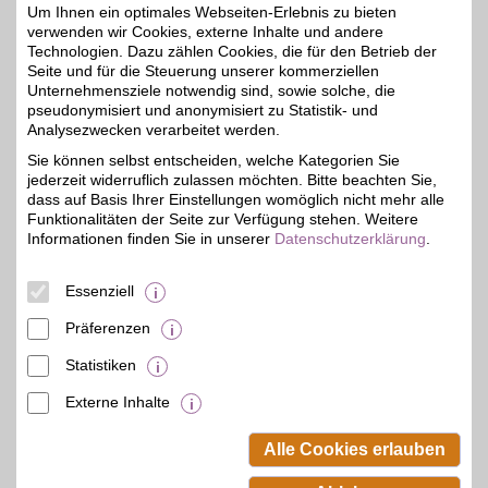
5%
Um Ihnen ein optimales Webseiten-Erlebnis zu bieten
verwenden wir Cookies, externe Inhalte und andere
ORTHOVITAL
Technologien. Dazu zählen Cookies, die für den Betrieb der
Seite und für die Steuerung unserer kommerziellen
Magdeborner Str. 19
,
Unternehmensziele notwendig sind, sowie solche, die
04416
Markkleeberg
pseudonymisiert und anonymisiert zu Statistik- und
Auf Karte anzeigen
Analysezwecken verarbeitet werden.
Sie können selbst entscheiden, welche Kategorien Sie
7,5 km
Zum Partnerprofil
jederzeit widerruflich zulassen möchten. Bitte beachten Sie,
5%
dass auf Basis Ihrer Einstellungen womöglich nicht mehr alle
Funktionalitäten der Seite zur Verfügung stehen. Weitere
Sanitätshaus August Orthopädie & Rehatechnik
Informationen finden Sie in unserer
Datenschutzerklärung
.
Comeniusstr. 2
,
38,7 km
Essenziell
06766
Bitterfeld-Wolfen
Auf Karte anzeigen
5%
Präferenzen
Zum Partnerprofil
Statistiken
Externe Inhalte
© BSW Verbraucher-Service
Beamten-Selbsthilfewerk GmbH.
Alle Cookies erlauben
Alle Rechte vorbehalten.