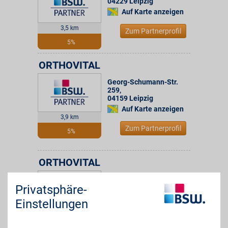
04229
Leipzig
Auf Karte anzeigen
3,5 km
Zum Partnerprofil
5%
ORTHOVITAL
Georg-Schumann-Str.
259
,
04159
Leipzig
Auf Karte anzeigen
3,9 km
Zum Partnerprofil
5%
ORTHOVITAL
Löbauer Str. 70
,
Privatsphäre-
04347
Leipzig
Auf Karte anzeigen
Einstellungen
4,3 km
Zum Partnerprofil