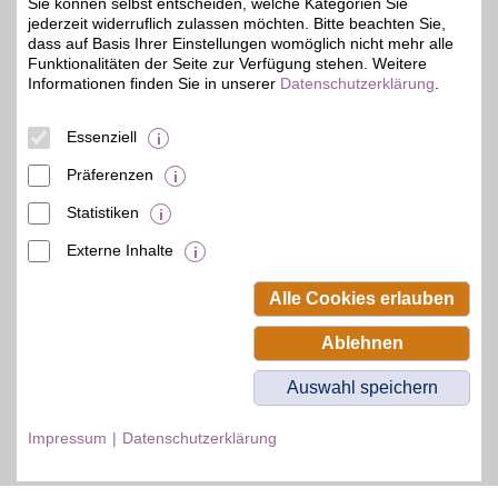
Sie können selbst entscheiden, welche Kategorien Sie
jederzeit widerruflich zulassen möchten. Bitte beachten Sie,
dass auf Basis Ihrer Einstellungen womöglich nicht mehr alle
Sanitätshaus Meisel
Funktionalitäten der Seite zur Verfügung stehen. Weitere
Informationen finden Sie in unserer
Datenschutzerklärung
.
Bahnhofstr. 5
,
92637
Weiden
Auf Karte anzeigen
Essenziell
0,5 km
Präferenzen
Zum Partnerprofil
5%
Statistiken
Externe Inhalte
© BSW Verbraucher-Service
Beamten-Selbsthilfewerk GmbH.
Alle Rechte vorbehalten.
Alle Cookies erlauben
Ablehnen
Auswahl speichern
Impressum
Datenschutzerklärung