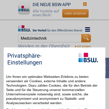
DIE NEUE BSW-APP
Alle Vorteile auf
mehr erfahren
einen Blick!
Startseite
Startseite
Jetzt BSW-Mitglied werden
Suche
Weiden in der Oberpfalz
Login
Privatsphäre-
Burbach+Goetz
Einstellungen
Hilfe für alle Fälle:
☎
0800 - 279 25 82
Hochwertige
4%
Medizinprodukte beim
Online-Fachhändler
Um Ihnen ein optimales Webseiten-Erlebnis zu bieten
bestellen. Für alle
Bereiche der Pflege und
verwenden wir Cookies, externe Inhalte und andere
Medizintechnik! BSW-
Technologien. Dazu zählen Cookies, die für den Betrieb der
Mitglieder profitieren
Seite und für die Steuerung unserer kommerziellen
beim Einkauf zusätzlich.
Unternehmensziele notwendig sind, sowie solche, die
pseudonymisiert und anonymisiert zu Statistik- und
Analysezwecken verarbeitet werden.
Zum Partnerprofil