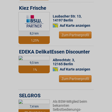
Kiez Frische
Laubacher Str. 13
,
14197
Berlin
Auf Karte anzeigen
8,3 km
Zum Partnerprofil
1,25%
EDEKA DelikatEssen Discounter
Albrechtstr. 3
,
9,5 km
12165
Berlin
Auf Karte anzeigen
1%
Zum Partnerprofil
SELGROS
Als BSW-Mitglied beim
bekannten
7,4 km
Selbstbedienungs-