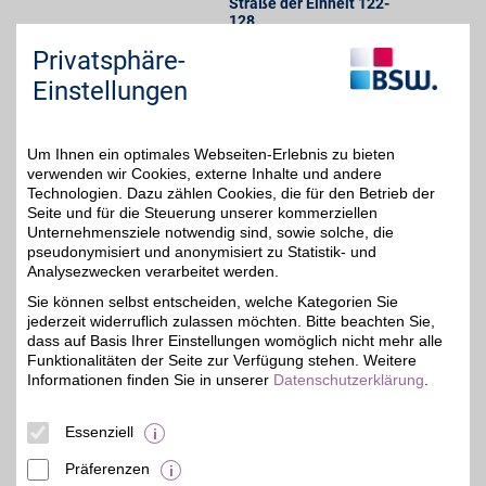
Straße der Einheit 122-
128
,
14612
Falkensee
Privatsphäre-
Auf Karte anzeigen
Einstellungen
Zum Partnerprofil
Um Ihnen ein optimales Webseiten-Erlebnis zu bieten
nahkauf
verwenden wir Cookies, externe Inhalte und andere
Technologien. Dazu zählen Cookies, die für den Betrieb der
Am Markt 21
,
Seite und für die Steuerung unserer kommerziellen
28 km
15345
Unternehmensziele notwendig sind, sowie solche, die
Petershagen/Eggersdorf
pseudonymisiert und anonymisiert zu Statistik- und
2%
Auf Karte anzeigen
Analysezwecken verarbeitet werden.
Sie können selbst entscheiden, welche Kategorien Sie
Zum Partnerprofil
jederzeit widerruflich zulassen möchten. Bitte beachten Sie,
dass auf Basis Ihrer Einstellungen womöglich nicht mehr alle
Funktionalitäten der Seite zur Verfügung stehen. Weitere
REWE Philipp Fischer
Informationen finden Sie in unserer
Datenschutzerklärung
.
Dr.-Külz-Str. 129-131
,
37,8 km
Essenziell
14542
Werder (Havel)
Auf Karte anzeigen
2%
Präferenzen