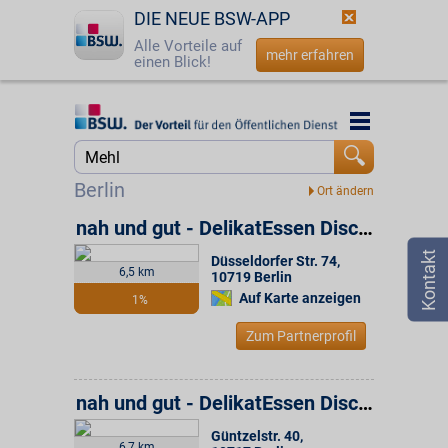
DIE NEUE BSW-APP
Alle Vorteile auf
mehr erfahren
einen Blick!
Startseite
Startseite
Jetzt BSW-Mitglied werden
Suche
Berlin
Login
nah und gut - DelikatEssen Discounter
Düsseldorfer Str. 74
,
☎
0800 - 279 25 82
6,5 km
10719
Berlin
Auf Karte anzeigen
1%
Zum Partnerprofil
nah und gut - DelikatEssen Discounter
Güntzelstr. 40
,
6,7 km