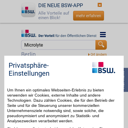
DIE NEUE BSW-APP
Alle Vorteile auf
mehr erfahren
einen Blick!
Startseite
Startseite
Jetzt BSW-Mitglied werden
Suche
Berlin
Login
Privatsphäre-
waterdrop®
Einstellungen
Drink More Water
☎
0800 - 279 25 82
Eine Welt ohne abgefüllte
bis zu 5% + 2%
Getränke - in der täglich
ausreichendes Trinken
Um Ihnen ein optimales Webseiten-Erlebnis zu bieten
nachhaltig, gesund und
für jeden einfach
verwenden wir Cookies, externe Inhalte und andere
umzusetzen ist. Das ist
Technologien. Dazu zählen Cookies, die für den Betrieb der
die Welt, in der wir leben
Seite und für die Steuerung unserer kommerziellen
wollen.
Unternehmensziele notwendig sind, sowie solche, die
pseudonymisiert und anonymisiert zu Statistik- und
Analysezwecken verarbeitet werden.
Zum Partnerprofil