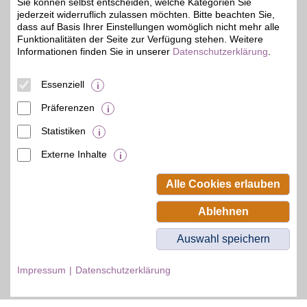
Sie können selbst entscheiden, welche Kategorien Sie
jederzeit widerruflich zulassen möchten. Bitte beachten Sie,
dass auf Basis Ihrer Einstellungen womöglich nicht mehr alle
Funktionalitäten der Seite zur Verfügung stehen. Weitere
Informationen finden Sie in unserer
Datenschutzerklärung
.
© BSW Verbraucher-Service
Beamten-Selbsthilfewerk GmbH.
Alle Rechte vorbehalten.
Essenziell
Präferenzen
Statistiken
Externe Inhalte
Alle Cookies erlauben
Ablehnen
Auswahl speichern
Impressum
Datenschutzerklärung