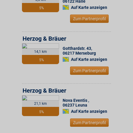
06122
Halle
Auf Karte anzeigen
5%
Zum Partnerprofil
Herzog & Bräuer
Gotthardstr. 43
,
14,1 km
06217
Merseburg
Auf Karte anzeigen
5%
Zum Partnerprofil
Herzog & Bräuer
Nova Eventis
,
21,1 km
06237
Leuna
Auf Karte anzeigen
5%
Zum Partnerprofil