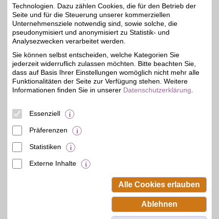
Herzog & Bräuer
Technologien. Dazu zählen Cookies, die für den Betrieb der
Seite und für die Steuerung unserer kommerziellen
Sepp-Verscht-Str. 1
,
Unternehmensziele notwendig sind, sowie solche, die
43,6 km
04463
Großpösna
pseudonymisiert und anonymisiert zu Statistik- und
Auf Karte anzeigen
Analysezwecken verarbeitet werden.
5%
Sie können selbst entscheiden, welche Kategorien Sie
Zum Partnerprofil
jederzeit widerruflich zulassen möchten. Bitte beachten Sie,
dass auf Basis Ihrer Einstellungen womöglich nicht mehr alle
Funktionalitäten der Seite zur Verfügung stehen. Weitere
Herzog & Bräuer
Informationen finden Sie in unserer
Datenschutzerklärung
.
Kavalierstr. 49
,
43,7 km
Essenziell
06844
Dessau-Roßlau
Auf Karte anzeigen
5%
Präferenzen
Zum Partnerprofil
Statistiken
Externe Inhalte
© BSW Verbraucher-Service
Beamten-Selbsthilfewerk GmbH.
Alle Cookies erlauben
Alle Rechte vorbehalten.
Ablehnen