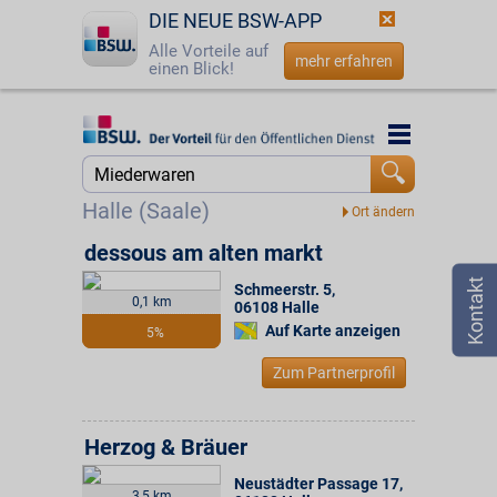
DIE NEUE BSW-APP
Alle Vorteile auf
mehr erfahren
einen Blick!
Startseite
Startseite
Jetzt BSW-Mitglied werden
Suche
Halle (Saale)
Login
dessous am alten markt
Schmeerstr. 5
,
☎
0800 - 279 25 82
0,1 km
06108
Halle
Auf Karte anzeigen
5%
Zum Partnerprofil
Herzog & Bräuer
Neustädter Passage 17
,
3,5 km