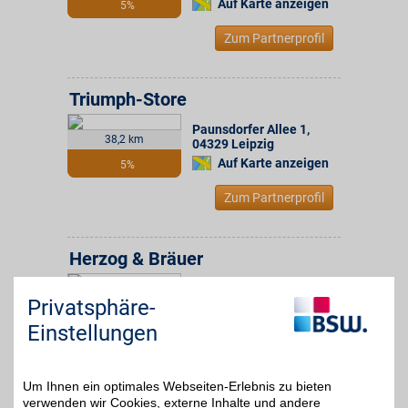
Auf Karte anzeigen
5%
Zum Partnerprofil
Triumph-Store
Paunsdorfer Allee 1
,
38,2 km
04329
Leipzig
Auf Karte anzeigen
5%
Zum Partnerprofil
Herzog & Bräuer
Paunsdorfer Allee 1
,
38,2 km
Privatsphäre-
04329
Leipzig
Auf Karte anzeigen
5%
Einstellungen
Zum Partnerprofil
Um Ihnen ein optimales Webseiten-Erlebnis zu bieten
verwenden wir Cookies, externe Inhalte und andere