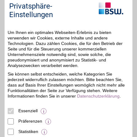
Privatsphäre-
Auf Karte anzeigen
5%
Einstellungen
Zum Partnerprofil
Um Ihnen ein optimales Webseiten-Erlebnis zu bieten
Herzog & Bräuer
verwenden wir Cookies, externe Inhalte und andere
Technologien. Dazu zählen Cookies, die für den Betrieb der
Steinmüllerallee 5
,
Seite und für die Steuerung unserer kommerziellen
44,3 km
51643
Gummersbach
Unternehmensziele notwendig sind, sowie solche, die
Auf Karte anzeigen
pseudonymisiert und anonymisiert zu Statistik- und
5%
Analysezwecken verarbeitet werden.
Zum Partnerprofil
Sie können selbst entscheiden, welche Kategorien Sie
jederzeit widerruflich zulassen möchten. Bitte beachten Sie,
dass auf Basis Ihrer Einstellungen womöglich nicht mehr alle
Funktionalitäten der Seite zur Verfügung stehen. Weitere
Herzog & Bräuer
Informationen finden Sie in unserer
Datenschutzerklärung
.
Hindenburgstr. 73-75
,
46,1 km
41061
Essenziell
Mönchengladbach
5%
Auf Karte anzeigen
Präferenzen
Zum Partnerprofil
Statistiken