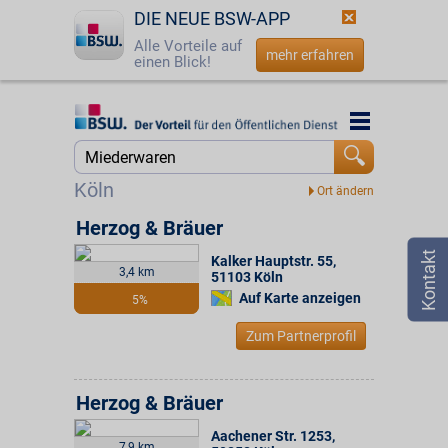
DIE NEUE BSW-APP
Alle Vorteile auf
mehr erfahren
einen Blick!
Startseite
Startseite
Jetzt BSW-Mitglied werden
Suche
Köln
Login
Herzog & Bräuer
Kalker Hauptstr. 55
,
☎
0800 - 279 25 82
3,4 km
51103
Köln
Auf Karte anzeigen
5%
Zum Partnerprofil
Herzog & Bräuer
Aachener Str. 1253
,
7,9 km