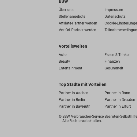
BSW
Über uns
Impressum
Stellenangebote
Datenschutz
Affiliate-Partner werden
Cookie-Einstellung
Vor Ort Partner werden
Teilnahmebedingu
Vorteilswelten
Auto
Essen & Trinken
Beauty
Finanzen
Entertainment
Gesundheit
Top Städte mit Vorteilen
Partner in Aachen
Partner in Bonn
Partner in Berlin
Partner in Dresden
Partner in Bayreuth
Partner in Erfurt
© BSW Verbraucher-Service
Beamten-Selbsthil
Alle Rechte vorbehalten.