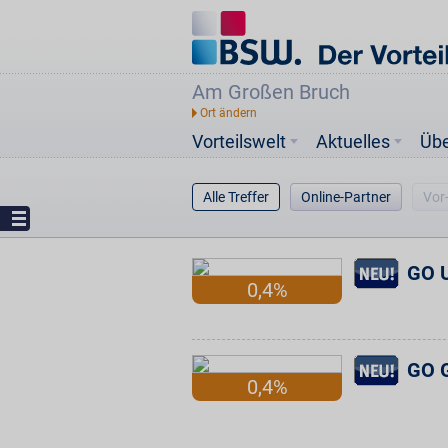
Am Großen Bruch
Vorteilswelt
Aktuelles
Üb
Alle Treffer
Online-Partner
Vor
GO U
0,4%
GO G
0,4%