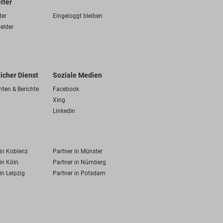
lfer
ter
Eingeloggt bleiben
elder
licher Dienst
Soziale Medien
hten & Berichte
Facebook
Xing
LinkedIn
 in Koblenz
Partner in Münster
in Köln
Partner in Nürnberg
in Leipzig
Partner in Potsdam