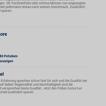
en. Ob Trachtenhüte oder schöne Mützen von angesagten
indet jedermann etwas nach seinem Geschmack. Zusätzlich
l sparen.
tore
80
Potsdam
 anzeigen
el
Erfahrung sprechen schon fast für sich und die Qualität der
f Seibel. Regionalität und Nachhaltigkeit sind die
 versprechen beste Qualität. Jetzt den Füßen Gutes tun
rteil zusätzlich sparen.