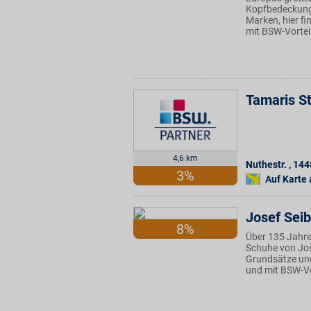
Kopfbedeckung
Marken, hier f
mit BSW-Vortei
Tamaris S
4,6 km
Nuthestr.
,
144
3%
Auf Karte
Josef Seib
8%
Über 135 Jahre 
Schuhe von Jose
Grundsätze und
und mit BSW-Vo