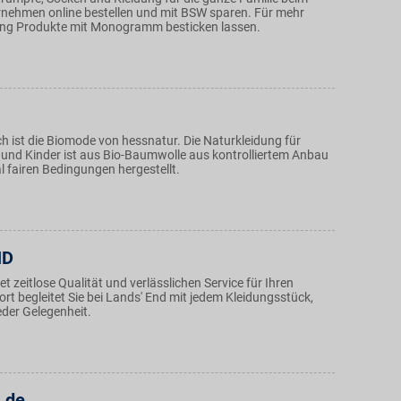
rnehmen online bestellen und mit BSW sparen. Für mehr
rung Produkte mit Monogramm besticken lassen.
h ist die Biomode von hessnatur. Die Naturkleidung für
und Kinder ist aus Bio-Baumwolle aus kontrolliertem Anbau
l fairen Bedingungen hergestellt.
ND
et zeitlose Qualität und verlässlichen Service für Ihren
t begleitet Sie bei Lands' End mit jedem Kleidungsstück,
jeder Gelegenheit.
.de