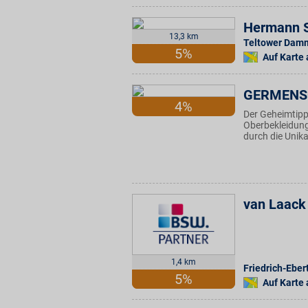
Hermann S
13,3 km
Teltower Dam
5%
Auf Karte
GERMENS®
4%
Der Geheimtipp
Oberbekleidung 
durch die Unika
van Laack
1,4 km
Friedrich-Ebert
5%
Auf Karte