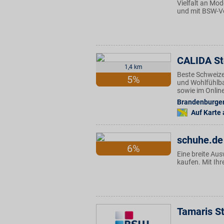
Vielfalt an Mo
und mit BSW-Vo
CALIDA St
1,4 km
Beste Schweize
5%
und Wohlfühlbas
sowie im Onlin
Brandenburger 
Auf Karte
schuhe.de
6%
Eine breite Au
kaufen. Mit Ihr
Tamaris S