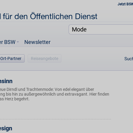
Jetzt BS
er BSW
Newsletter
-Ort-Partner
Reiseangebote
Such
nsinn
eue Dirndl und Trachtenmode: Von edel elegant über
ung bis hin zu außergewöhnlich und extravagant. Hier finden
das Herz begehrt.
sign