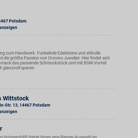
4467
Potsdam
 anzeigen
g zum Handwerk. Funkelnde Edelsteine und stilvolle
d die größte Passion von Orovivo Juwelier. Hier findet sich
chmack das passende Schmuckstück und mit BSW-Vorteil
h glanzvoll sparen.
 Wittstock
n-Str. 13
,
14467
Potsdam
 anzeigen
r
s Hutgeschäft bietet Ihnen eine Riesen-Auswahl an