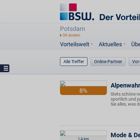
Potsdam
Vorteilswelt
Aktuelles
Üb
Alle Treffer
Online-Partner
Vor
Alpenwah
8%
Stets schöne n
sportlich und j
Sie alles, was 
Mode & De
1,4 km