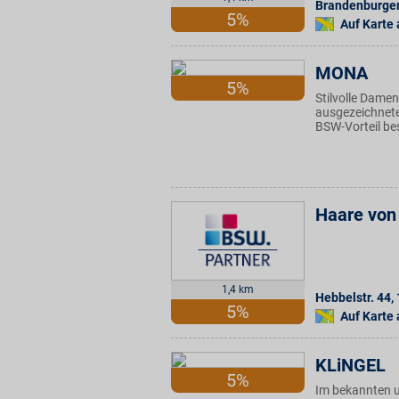
Brandenburger 
5%
Auf Karte
MONA
5%
Stilvolle Dame
ausgezeichnete
BSW-Vorteil be
Haare von
1,4 km
Hebbelstr. 44
,
5%
Auf Karte
KLiNGEL
5%
Im bekannten u