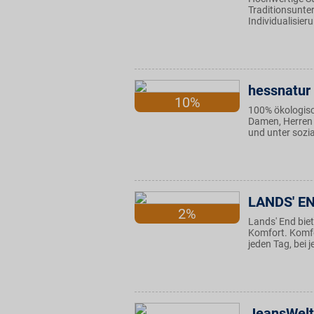
Traditionsunte
Individualisie
hessnatur
10%
100% ökologisc
Damen, Herren 
und unter sozia
LANDS' E
2%
Lands' End biet
Komfort. Komfor
jeden Tag, bei 
JeansWelt