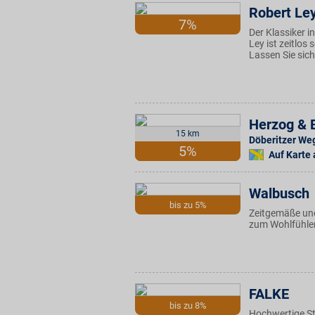
Robert Le
7%
Der Klassiker i
Ley ist zeitlos
Lassen Sie sich
Herzog & 
15 km
Döberitzer We
5%
Auf Karte
Walbusch
bis zu 5%
Zeitgemäße und
zum Wohlfühlen
FALKE
bis zu 8%
Hochwertige St