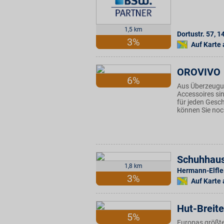
1,5 km
Dortustr. 57
,
1
3%
Auf Karte
OROVIVO
6%
Aus Überzeugun
Accessoires sin
für jeden Ges
können Sie noc
Schuhhaus
1,8 km
Hermann-Elflei
3%
Auf Karte
Hut-Breite
5%
Europas größte