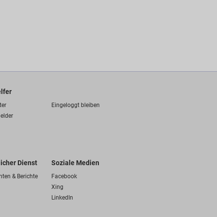
lfer
ter
Eingeloggt bleiben
elder
licher Dienst
Soziale Medien
hten & Berichte
Facebook
Xing
LinkedIn