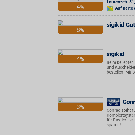
Laurenzstr. 51
,
4%
Auf Karte
sigikid Gu
8%
sigikid
4%
Beim beliebten
und Kuscheltie
bestellen. Mit 
Conr
3%
Conrad steht f
Komplettsyste
für Bastler. J
sparen!