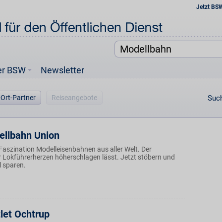
Jetzt BS
er BSW
Newsletter
-Ort-Partner
Reiseangebote
Such
llbahn Union
 Faszination Modelleisenbahnen aus aller Welt. Der
r Lokführerherzen höherschlagen lässt. Jetzt stöbern und
l sparen.
tlet Ochtrup