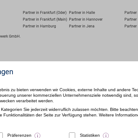
Partner in Frankfurt (Oder)
Partner in Halle
Partner
Partner in Frankfurt (Main)
Partner in Hannover
Partner 
Partner in Hamburg
Partner in Jena
Partner 
fewerk GmbH.
ngen
bnis zu bieten verwenden wir Cookies, externe Inhalte und andere Te
 Steuerung unserer kommerziellen Unternehmensziele notwendig sind, s
ezwecken verarbeitet werden.
Kategorien Sie jederzeit widerruflich zulassen möchten. Bitte beachten 
e Funktionalitäten der Seite zur Verfügung stehen. Weitere Information
Präferenzen
Statistiken