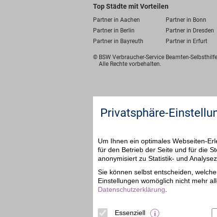
Top Städte mit Vorteilen
Partner in Aachen
Partner in Bonn
Partner in Berlin
Partner in Dresden
Partner in Bayreuth
Partner in Erfurt
© BSW Verbraucher-Service
Beamten-Selbsthil
Alle Rechte vorbehalten.
Privatsphäre-Einstellu
Um Ihnen ein optimales Webseiten-Erle
für den Betrieb der Seite und für die
anonymisiert zu Statistik- und Analys
Sie können selbst entscheiden, welche 
Einstellungen womöglich nicht mehr all
Datenschutzerklärung
.
Essenziell