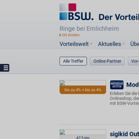
Ringe bei Emlichheim
Vorteilswelt
Aktuelles
Üb
Alle Treffer
Online-Partner
Vor
Mode
bis zu 4% + bis zu 4%
Erleben Sie die
Onlineshop, de
mit BSW-Vortei
sigikid Ou
47,5 km