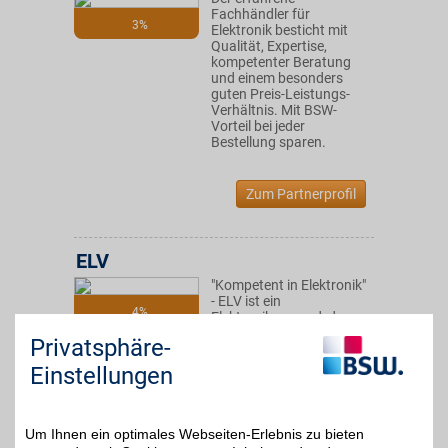
Fachhändler für
3%
Elektronik besticht mit
Qualität, Expertise,
kompetenter Beratung
und einem besonders
guten Preis-Leistungs-
Verhältnis. Mit BSW-
Vorteil bei jeder
Bestellung sparen.
Zum Partnerprofil
ELV
"Kompetent in Elektronik"
- ELV ist ein
4%
Elektronikversand, der
speziell in den Bereichen
Privatsphäre-
Hausautomation,
Sicherheitstechnik,
Einstellungen
Computer,
Kommunikation und
Messtechnik innovatione
Produkte bietet.
Um Ihnen ein optimales Webseiten-Erlebnis zu bieten