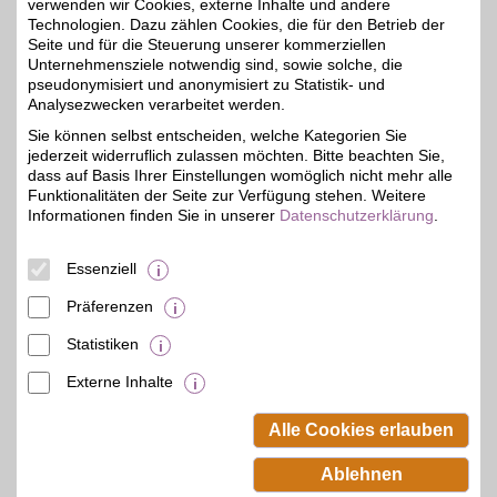
verwenden wir Cookies, externe Inhalte und andere
Technologien. Dazu zählen Cookies, die für den Betrieb der
Zum Partnerprofil
Seite und für die Steuerung unserer kommerziellen
Unternehmensziele notwendig sind, sowie solche, die
pseudonymisiert und anonymisiert zu Statistik- und
Analysezwecken verarbeitet werden.
voelkner
Sie können selbst entscheiden, welche Kategorien Sie
Voelkner - "direkt
jederzeit widerruflich zulassen möchten. Bitte beachten Sie,
günstiger": Das
1%
Versandhaus für Technik,
dass auf Basis Ihrer Einstellungen womöglich nicht mehr alle
Elektronik, Werkzeug und
Funktionalitäten der Seite zur Verfügung stehen. Weitere
mehr bietet günstige
Informationen finden Sie in unserer
Datenschutzerklärung
.
Preise mit zusätzlichem
BSW-Rabatt - von
Markenprodukten bis zu
Essenziell
Aktionsangeboten.
Präferenzen
Zum Partnerprofil
Statistiken
Externe Inhalte
© BSW Verbraucher-Service
Beamten-Selbsthilfewerk GmbH.
Alle Cookies erlauben
Alle Rechte vorbehalten.
Ablehnen