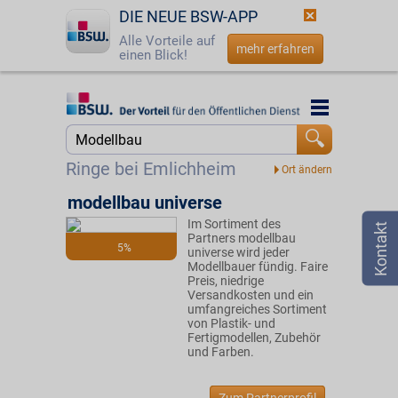
DIE NEUE BSW-APP
Alle Vorteile auf
mehr erfahren
einen Blick!
Startseite
Startseite
Jetzt BSW-Mitglied werden
Suche
Ringe bei Emlichheim
Login
modellbau universe
Im Sortiment des
☎
0800 - 279 25 82
Partners modellbau
5%
universe wird jeder
Modellbauer fündig. Faire
Preis, niedrige
Versandkosten und ein
umfangreiches Sortiment
von Plastik- und
Fertigmodellen, Zubehör
und Farben.