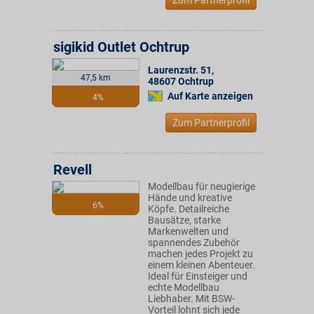
Zum Partnerprofil
sigikid Outlet Ochtrup
Laurenzstr. 51
,
47,5 km
48607
Ochtrup
Auf Karte anzeigen
4%
Zum Partnerprofil
Revell
Modellbau für neugierige
Hände und kreative
6%
Köpfe. Detailreiche
Bausätze, starke
Markenwelten und
spannendes Zubehör
machen jedes Projekt zu
einem kleinen Abenteuer.
Ideal für Einsteiger und
echte Modellbau
Liebhaber. Mit BSW-
Vorteil lohnt sich jede