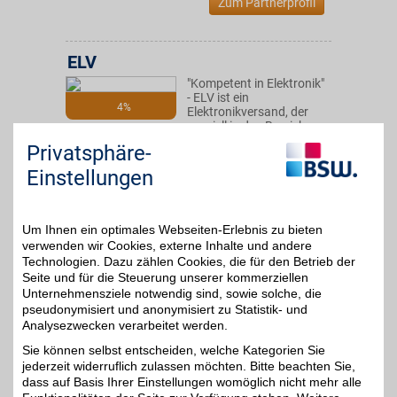
Zum Partnerprofil
ELV
"Kompetent in Elektronik"
- ELV ist ein
4%
Elektronikversand, der
speziell in den Bereichen
Hausautomation,
Privatsphäre-
Sicherheitstechnik,
Computer,
Einstellungen
Kommunikation und
Messtechnik innovatione
Produkte bietet.
Um Ihnen ein optimales Webseiten-Erlebnis zu bieten
verwenden wir Cookies, externe Inhalte und andere
Zum Partnerprofil
Technologien. Dazu zählen Cookies, die für den Betrieb der
Seite und für die Steuerung unserer kommerziellen
Unternehmensziele notwendig sind, sowie solche, die
pseudonymisiert und anonymisiert zu Statistik- und
Pollin ELECTRONIC
Analysezwecken verarbeitet werden.
Der erfahrene
Sie können selbst entscheiden, welche Kategorien Sie
Fachhändler für
3%
jederzeit widerruflich zulassen möchten. Bitte beachten Sie,
Elektronik besticht mit
Qualität, Expertise,
dass auf Basis Ihrer Einstellungen womöglich nicht mehr alle
kompetenter Beratung