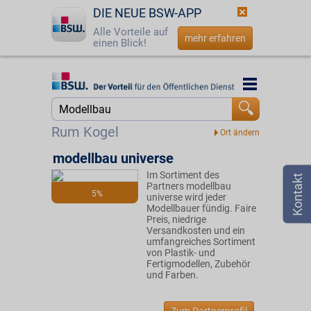
DIE NEUE BSW-APP
Alle Vorteile auf
mehr erfahren
einen Blick!
Startseite
Startseite
Jetzt BSW-Mitglied werden
Suche
Rum Kogel
Login
modellbau universe
Im Sortiment des
☎
0800 - 279 25 82
Partners modellbau
5%
universe wird jeder
Modellbauer fündig. Faire
Preis, niedrige
Versandkosten und ein
umfangreiches Sortiment
von Plastik- und
Fertigmodellen, Zubehör
und Farben.