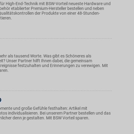
für High-End-Technik mit BSW-Vorteil neueste Hardware und
ehör etablierter Premium-Hersteller bestellen und neben
Qualitätskontrollen der Produkte von einer 48-Stunden-
tieren.
mehr als tausend Worte. Was gibt es Schöneres als
t? Unser Partner hilft Ihnen dabei, die gemeinsam
eignisse festzuhalten und Erinnerungen zu verewigen. Mit
aren.
O
mente und große Gefühle festhalten: Artikel mit
tos individualisieren. Bei unserem Partner bestellen und das
icher denn je gestalten. Mit BSW Vorteil sparen.