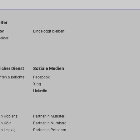
lfer
ter
Eingeloggt bleiben
elder
licher Dienst
Soziale Medien
hten & Berichte
Facebook
Xing
LinkedIn
 in Koblenz
Partner in Münster
in Köln
Partner in Nürnberg
in Leipzig
Partner in Potsdam