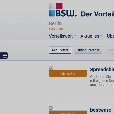
Berlin
Vorteilswelt
Aktuelles
Üb
Alle Treffer
Online-Partner
Vor
Spreadshir
bis zu 6%
Gestalten Sie m
mit eigenen De
aus. Jetzt krea
bestware