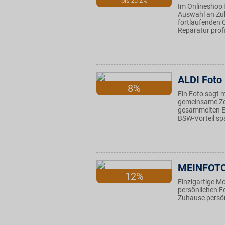
bis zu 2%
Im Onlineshop 
Auswahl an Zub
fortlaufenden 
Reparatur profi
ALDI Foto
8%
Ein Foto sagt 
gemeinsame Zei
gesammelten Er
BSW-Vorteil sp
MEINFOT
12%
Einzigartige Mo
persönlichen Fo
Zuhause persönl